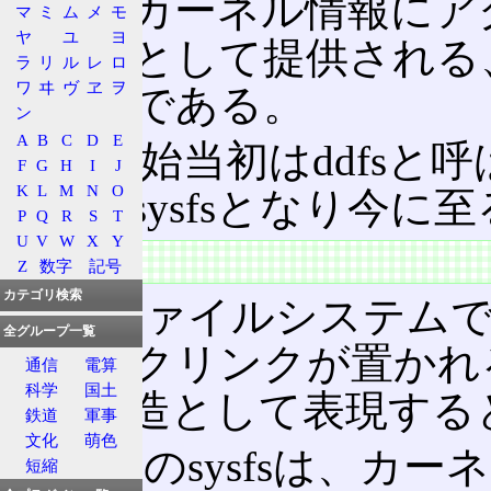
関するカーネル情報にア
マ
ミ
ム
メ
モ
ヤ
ユ
ヨ
ェイスとして提供される
ラ
リ
ル
レ
ロ
ワ
ヰ
ヴ
ヱ
ヲ
ステムである。
ン
A
B
C
D
E
開発開始当初はddfsと呼ば
F
G
H
I
J
K
L
M
N
O
その後sysfsとなり今に
P
Q
R
S
T
U
V
W
X
Y
特徴
Z
数字
記号
カテゴリ検索
このファイルシステム
全グループ一覧
ボリックリンクが置かれ
通信
電算
科学
国土
階層構造として表現する
鉄道
軍事
文化
萌色
またこのsysfsは、カー
短縮