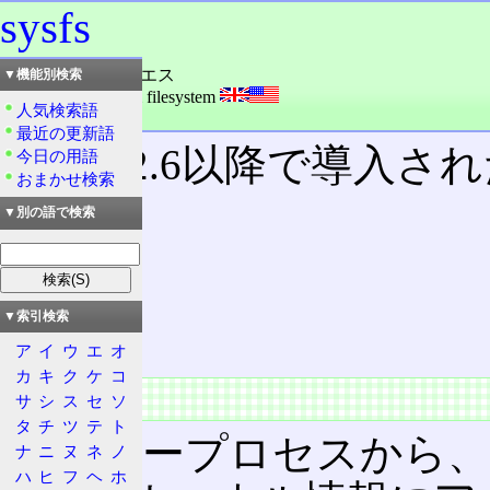
sysfs
読み：シス・エフエス
▼機能別検索
外語：
sysfs: system filesystem
人気検索語
品詞：名詞
最近の更新語
Linux 2.6以降で導入さ
今日の用語
おまかせ検索
つ。
▼別の語で検索
目次
概要
▼索引検索
特徴
ア
イ
ウ
エ
オ
カ
キ
ク
ケ
コ
概要
サ
シ
ス
セ
ソ
タ
チ
ツ
テ
ト
ユーザープロセスから
ナ
ニ
ヌ
ネ
ノ
ハ
ヒ
フ
ヘ
ホ