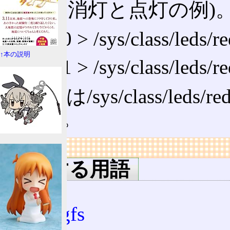
る(下は消灯と点灯の例)
echo 0 > /sys/class/leds/r
↑本の説明
echo 1 > /sys/class/leds/r
実際には/sys/class/l
ている。
リンク
関連する用語
/sys
debugfs