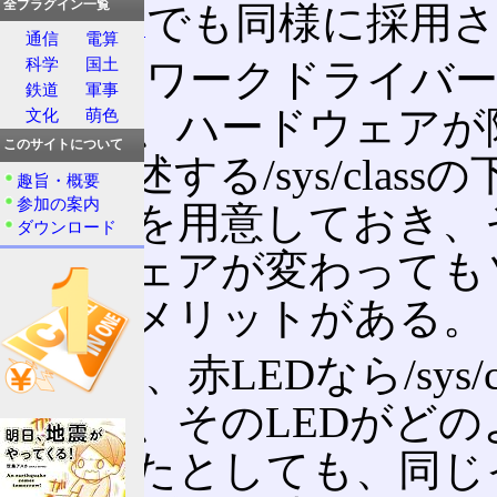
全プラグイン一覧
Android
でも同様に採用
通信
電算
科学
国土
ネットワークドライバー
鉄道
軍事
スなど、ハードウェアが
文化
萌色
このサイトについて
も、後述する/sys/cla
趣旨・概要
参加の案内
ァイルを用意しておき、
ダウンロード
ードウェアが変わっても
で済むメリットがある。
例えば、赤LEDなら/sys/cl
おけば、そのLEDがど
っていたとしても、同じ