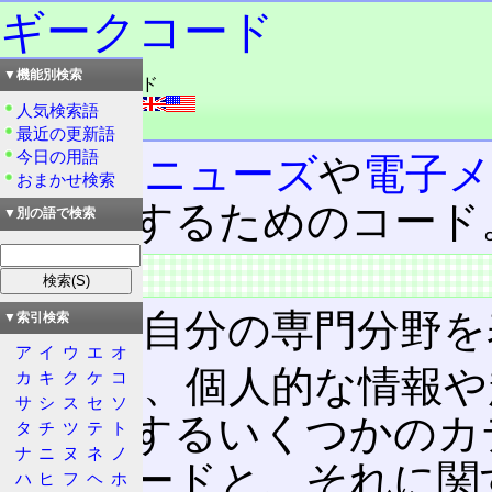
ギークコード
▼機能別検索
読み：ギークコード
外語：
Geek Code
人気検索語
品詞：名詞
最近の更新語
今日の用語
ネットニューズ
や
電子
おまかせ検索
ピールするためのコード
▼別の語で検索
特徴
最初に自分の専門分野を
▼索引検索
ア
イ
ウ
エ
オ
続けて、個人的な情報や
カ
キ
ク
ケ
コ
サ
シ
ス
セ
ソ
に関係するいくつかのカ
タ
チ
ツ
テ
ト
ナ
ニ
ヌ
ネ
ノ
わすコードと、それに関
ハ
ヒ
フ
ヘ
ホ