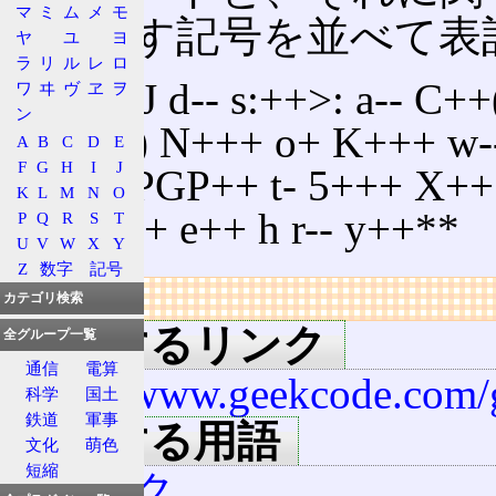
マ
ミ
ム
メ
モ
を表わす記号を並べて表
ヤ
ユ
ヨ
ラ
リ
ル
レ
ロ
GED/J d-- s:++>: a-- C+
ワ
ヰ
ヴ
ヱ
ヲ
ン
W+(-) N+++ o+ K+++ w-
A
B
C
D
E
F
G
H
I
J
Y++ PGP++ t- 5+++ X++
K
L
M
N
O
G++++ e++ h r-- y++**
P
Q
R
S
T
U
V
W
X
Y
Z
数字
記号
リンク
カテゴリ検索
関連するリンク
全グループ一覧
通信
電算
http://www.geekcode.com/
科学
国土
鉄道
軍事
関連する用語
文化
萌色
短縮
ギーク