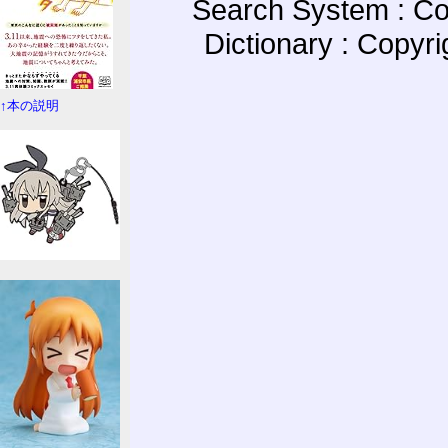
Search System : Co
Dictionary : Copyr
↑本の説明