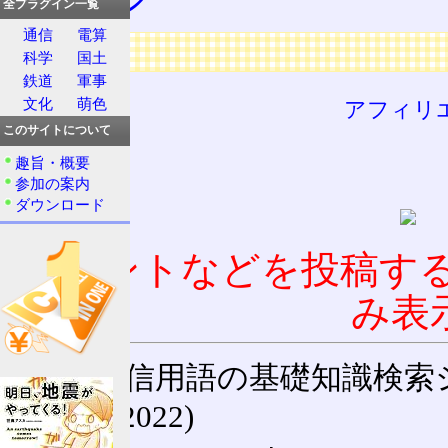
全プラグイン一覧
通信
電算
広告
科学
国土
鉄道
軍事
文化
萌色
アフィリ
このサイトについて
趣旨・概要
参加の案内
ダウンロード
コメントなどを投稿す
み表
通信用語の基礎知識検索システム W
(27-May-2022)