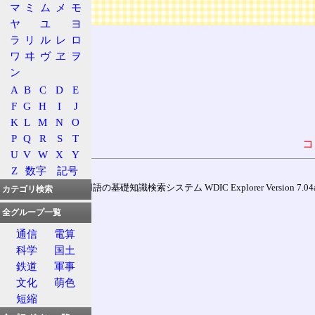
マ
ミ
ム
メ
モ
広告
ヤ
ユ
ヨ
ラ
リ
ル
レ
ロ
ワ
ヰ
ヴ
ヱ
ヲ
ン
A
B
C
D
E
F
G
H
I
J
K
L
M
N
O
P
Q
R
S
T
コ
U
V
W
X
Y
Z
数字
記号
通信用語の基礎知識検索システム WDIC Explorer Version 7.04a (
カテゴリ検索
全グループ一覧
通信
電算
科学
国土
鉄道
軍事
文化
萌色
短縮