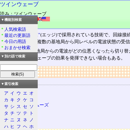
ツインウェーブ
読み：ツインウェーブ
外語：
twin wave
▼機能別検索
品詞：名詞
人気検索語
DDIポケット
の
H"
(エッジ)で採用されている技術で、回線
最近の更新語
今日の用語
保つ機能。但し、複数の基地局から同レベルの電波状態の受信
おまかせ検索
現在接続中の基地局からの電波がどの位悪くなったら切り替
▼別の語で検索
機種ではツインウェーブの効果を発揮できない場合もある。
リンク
関連する用語
▼索引検索
DDIポケット
ア
イ
ウ
エ
オ
H"
カ
キ
ク
ケ
コ
スーパースムーズ
サ
シ
ス
セ
ソ
通信
タ
チ
ツ
テ
ト
ナ
ニ
ヌ
ネ
ノ
電話機
ハ
ヒ
フ
ヘ
ホ