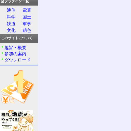
全プラグイン一覧
通信
電算
科学
国土
鉄道
軍事
文化
萌色
このサイトについて
趣旨・概要
参加の案内
ダウンロード