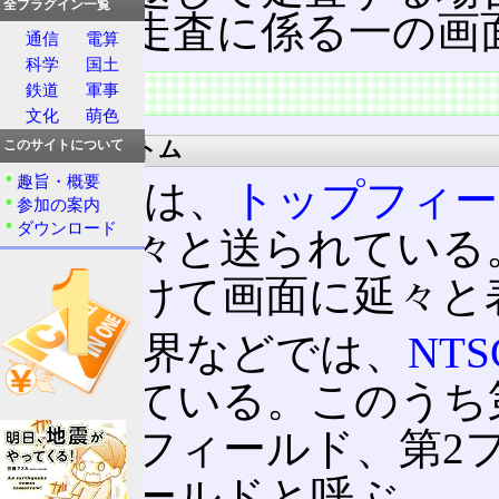
全プラグイン一覧
する走査に係る一の画
通信
電算
科学
国土
特徴
鉄道
軍事
文化
萌色
トップ・ボトム
このサイトについて
趣旨・概要
放送では、
トップフィー
参加の案内
ダウンロード
互に延々と送られている
れを受けて画面に延々と
放送業界などでは、
NTS
で数えている。このうち
トップフィールド、第2
ムフィールドと呼ぶ。