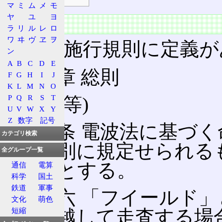
マ
ミ
ム
メ
モ
ヤ
ユ
ヨ
定義
ラ
リ
ル
レ
ロ
ワ
ヰ
ヴ
ヱ
ヲ
電波法施行規則に定義が
ン
A
B
C
D
E
第一章 総則
F
G
H
I
J
K
L
M
N
O
P
Q
R
S
T
(定義等)
U
V
W
X
Y
Z
数字
記号
第二条 電波法に基づ
カテゴリ検索
は、別に規定せられる
全グループ一覧
ものとする。
通信
電算
科学
国土
鉄道
軍事
八十六 「フイールド
文化
萌色
飛び越して走査する場
短縮