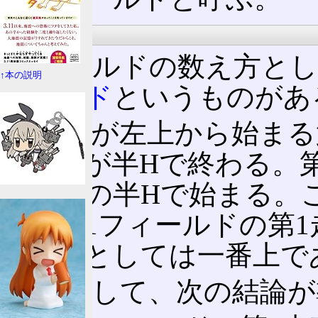
偶数・奇数
フィールドの数え方とし
↑本の説明
ィールド
というものがあ
走査線が左上から始まる
走査線が半Hで終わる。
から後の半Hで始まる。こ
は、第1フィールドの第
り位置としては一番上で
結果として、次の結論が