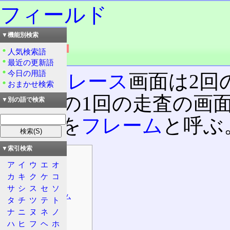
フィールド
▼機能別検索
読み：フィールド
外語：
field
人気検索語
品詞：名詞
最近の更新語
今日の用語
インタレース
画面は2回
おまかせ検索
が、その1回の走査の画
▼別の語で検索
た画面を
フレーム
と呼ぶ
▼索引検索
目次
ア
イ
ウ
エ
オ
定義
カ
キ
ク
ケ
コ
特徴
サ
シ
ス
セ
ソ
トップ・ボトム
タ
チ
ツ
テ
ト
偶数・奇数
ナ
ニ
ヌ
ネ
ノ
ハ
ヒ
フ
ヘ
ホ
前後