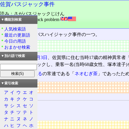
佐賀バスジャック事件
読み：さがバスジャックじけん
外語：
Saga Bus hijack problem
▼機能別検索
品詞：名詞
人気検索語
佐賀県で起きたバスハイジャック事件の一つ。
最近の更新語
今日の用語
特徴
おまかせ検索
▼別の語で検索
2000(平成12)年
5月3日
、佐賀県に住む当時17歳の精神異常者
かくす号」をジャックし、乗客一名(当時68歳女性、塚本達子
犯人が
2ちゃんねる
の常連である「
ネオむぎ茶
」であったた
▼索引検索
リンク
ア
イ
ウ
エ
オ
関連する用語
カ
キ
ク
ケ
コ
ネオむぎ茶
サ
シ
ス
セ
ソ
タ
チ
ツ
テ
ト
2ちゃんねる
ナ
ニ
ヌ
ネ
ノ
広告
ハ
ヒ
フ
ヘ
ホ