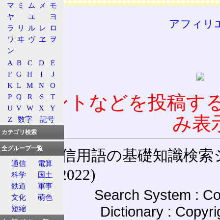
マ
ミ
ム
メ
モ
ヤ
ユ
ヨ
アフィリ
ラ
リ
ル
レ
ロ
ワ
ヰ
ヴ
ヱ
ヲ
ン
A
B
C
D
E
F
G
H
I
J
K
L
M
N
O
コメントなどを投稿す
P
Q
R
S
T
U
V
W
X
Y
み表
Z
数字
記号
カテゴリ検索
全グループ一覧
通信用語の基礎知識検索システム W
通信
電算
(27-May-2022)
科学
国土
鉄道
軍事
Search System : Co
文化
萌色
Dictionary : Copyr
短縮