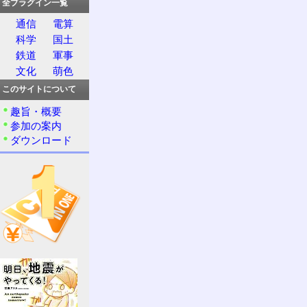
全プラグイン一覧
通信
電算
科学
国土
鉄道
軍事
文化
萌色
このサイトについて
趣旨・概要
参加の案内
ダウンロード