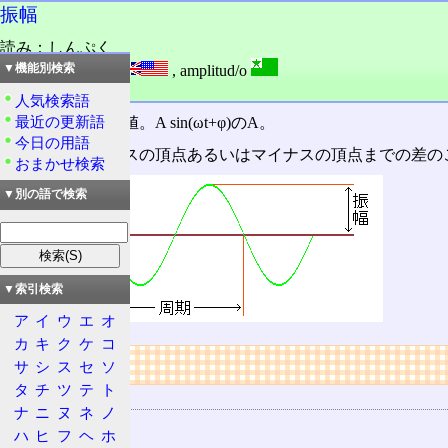
振幅
読み：しんぷく
外語：
amplitude
,
amplitud/o
▼機能別検索
品詞：名詞
人気検索語
最近の更新語
波の変位の最大値。A sin(ωt+φ)のA。
今日の用語
ゼロから、プラスの頂点あるいはマイナスの頂点までの差の
おまかせ検索
▼別の語で検索
▼索引検索
ア
イ
ウ
エ
オ
カ
キ
ク
ケ
コ
リンク
サ
シ
ス
セ
ソ
タ
チ
ツ
テ
ト
関連する用語
ナ
ニ
ヌ
ネ
ノ
AM
ハ
ヒ
フ
ヘ
ホ