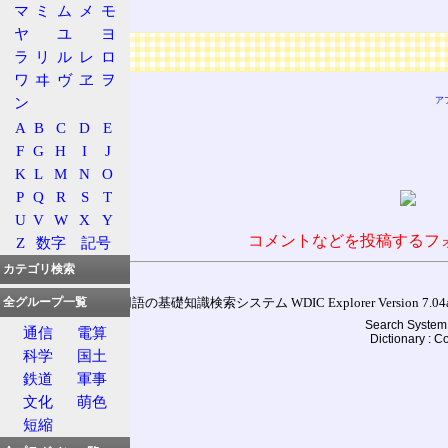
Hz
マ
ミ
ム
メ
モ
ヤ
ユ
ヨ
広告
ラ
リ
ル
レ
ロ
ワ
ヰ
ヴ
ヱ
ヲ
ン
ア
A
B
C
D
E
F
G
H
I
J
K
L
M
N
O
P
Q
R
S
T
U
V
W
X
Y
コメントなどを投稿するフ
Z
数字
記号
カテゴリ検索
全グループ一覧
通信用語の基礎知識検索システム WDIC Explorer Version 7.04a (
Search System 
通信
電算
Dictionary : 
科学
国土
鉄道
軍事
文化
萌色
短縮