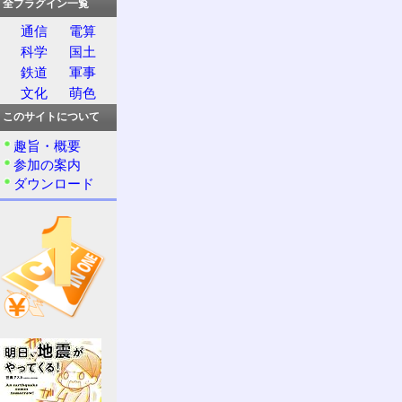
全プラグイン一覧
通信
電算
科学
国土
鉄道
軍事
文化
萌色
このサイトについて
趣旨・概要
参加の案内
ダウンロード