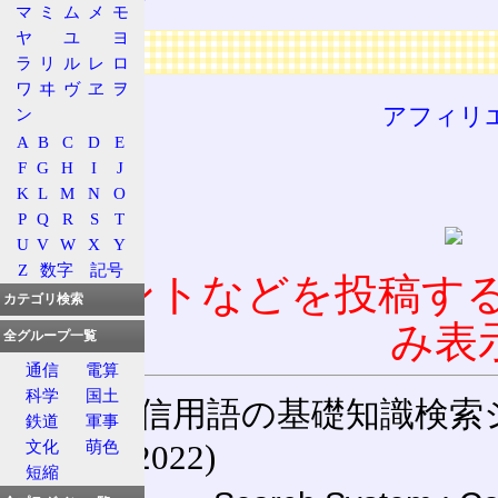
マ
ミ
ム
メ
モ
ヤ
ユ
ヨ
広告
ラ
リ
ル
レ
ロ
ワ
ヰ
ヴ
ヱ
ヲ
アフィリ
ン
A
B
C
D
E
F
G
H
I
J
K
L
M
N
O
P
Q
R
S
T
U
V
W
X
Y
Z
数字
記号
コメントなどを投稿す
カテゴリ検索
み表
全グループ一覧
通信
電算
科学
国土
通信用語の基礎知識検索システム W
鉄道
軍事
文化
萌色
(27-May-2022)
短縮