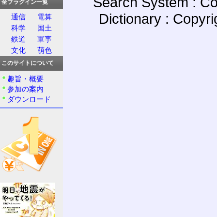
Search System : Co
全プラグイン一覧
Dictionary : Copyr
通信
電算
科学
国土
鉄道
軍事
文化
萌色
このサイトについて
趣旨・概要
参加の案内
ダウンロード