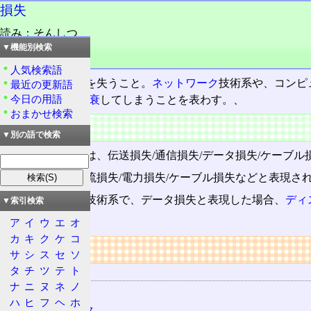
損失
読み：そんしつ
外語：
loss
▼機能別検索
品詞：名詞
人気検索語
利益や財産などを失うこと。
ネットワーク
技術系や、コンピ
最近の更新語
今日の用語
が、消失したり
減衰
してしまうことを表わす。、
おまかせ検索
概要
▼別の語で検索
ネットワークでは、伝送損失/通信損失/データ損失/ケーブ
電気系では、電流損失/電力損失/ケーブル損失などと表現さ
コンピューター技術系で、データ損失と表現した場合、
ディ
▼索引検索
表わす。
ア
イ
ウ
エ
オ
カ
キ
ク
ケ
コ
リンク
サ
シ
ス
セ
ソ
タ
チ
ツ
テ
ト
関連する用語
ナ
ニ
ヌ
ネ
ノ
伝送
ハ
ヒ
フ
ヘ
ホ
ネットワーク