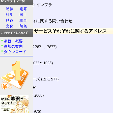
全プラグイン一覧
ネットワークインフラ
通信
電算
security
科学
国土
鉄道
軍事
セキュリティに関する問い合わせ
文化
萌色
インターネットサービスそれぞれに関するアドレス
このサイトについて
postmaster
趣旨・概要
参加の案内
メール (RFC 2821、2822)
ダウンロード
hostmaster
DNS (RFC 1033〜1035)
usenet、news
ネットニューズ (RFC 977)
webmaster
、www
WWW (RFC 2068)
uucp
UUCP (RFC 976)