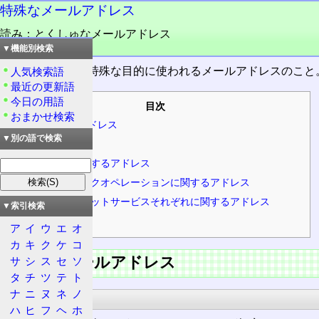
特殊なメールアドレス
読み：とくしゅなメールアドレス
品詞：名詞
▼機能別検索
電子メール
で、特殊な目的に使われるメールアドレスのこと
人気検索語
最近の更新語
今日の用語
目次
おまかせ検索
特殊なメールアドレス
▼別の語で検索
RFC 2142
商取引に関するアドレス
ネットワークオペレーションに関するアドレス
インターネットサービスそれぞれに関するアドレス
▼索引検索
その他
ア
イ
ウ
エ
オ
カ
キ
ク
ケ
コ
特殊なメールアドレス
サ
シ
ス
セ
ソ
タ
チ
ツ
テ
ト
ナ
ニ
ヌ
ネ
ノ
RFC 2142
ハ
ヒ
フ
ヘ
ホ