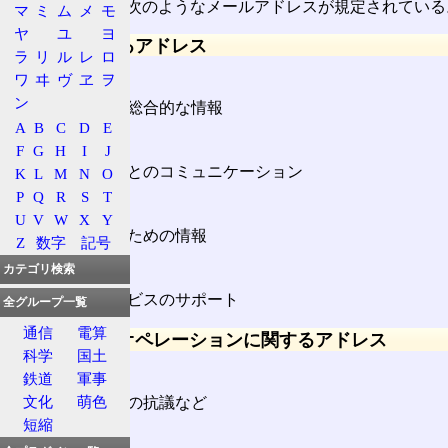
RFC 2142では、次のようなメールアドレスが規定されてい
マ
ミ
ム
メ
モ
ヤ
ユ
ヨ
商取引に関するアドレス
ラ
リ
ル
レ
ロ
info
ワ
ヰ
ヴ
ヱ
ヲ
ン
組織などの総合的な情報
A
B
C
D
E
marketing
F
G
H
I
J
取り引き先とのコミュニケーション
K
L
M
N
O
P
Q
R
S
T
sales
U
V
W
X
Y
製品を買うための情報
Z
数字
記号
support
カテゴリ検索
製品やサービスのサポート
全グループ一覧
通信
電算
ネットワークオペレーションに関するアドレス
科学
国土
abuse
鉄道
軍事
文化
萌色
迷惑行為への抗議など
短縮
noc