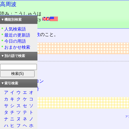
高周波
読み：こうしゅうは
外語：
high frequency
▼機能別検索
品詞：名詞
人気検索語
比較的高い
周波数
のこと。
最近の更新語
今日の用語
リンク
おまかせ検索
▼別の語で検索
関連する用語
周波数
可聴周波数
クライストロン
▼索引検索
チャープ信号
ア
イ
ウ
エ
オ
カ
キ
ク
ケ
コ
広告
サ
シ
ス
セ
ソ
タ
チ
ツ
テ
ト
ア
ナ
ニ
ヌ
ネ
ノ
ハ
ヒ
フ
ヘ
ホ