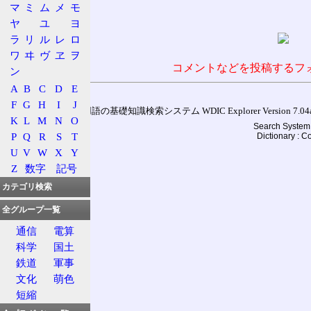
マ
ミ
ム
メ
モ
ヤ
ユ
ヨ
ラ
リ
ル
レ
ロ
ワ
ヰ
ヴ
ヱ
ヲ
コメントなどを投稿するフ
ン
A
B
C
D
E
F
G
H
I
J
通信用語の基礎知識検索システム WDIC Explorer Version 7.04a (
K
L
M
N
O
Search System 
P
Q
R
S
T
Dictionary : 
U
V
W
X
Y
Z
数字
記号
カテゴリ検索
全グループ一覧
通信
電算
科学
国土
鉄道
軍事
文化
萌色
短縮