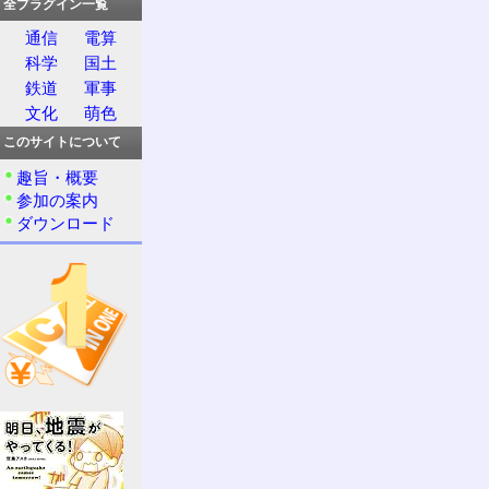
全プラグイン一覧
通信
電算
科学
国土
鉄道
軍事
文化
萌色
このサイトについて
趣旨・概要
参加の案内
ダウンロード