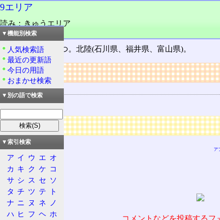
9エリア
読み：きゅうエリア
品詞：名詞
▼機能別検索
エリア番号
の一つ。北陸(石川県、福井県、富山県)。
人気検索語
最近の更新語
今日の用語
リンク
おまかせ検索
用語の所属
▼別の語で検索
エリア番号
広告
▼索引検索
ア
ア
イ
ウ
エ
オ
カ
キ
ク
ケ
コ
サ
シ
ス
セ
ソ
タ
チ
ツ
テ
ト
ナ
ニ
ヌ
ネ
ノ
ハ
ヒ
フ
ヘ
ホ
コメントなどを投稿するフ