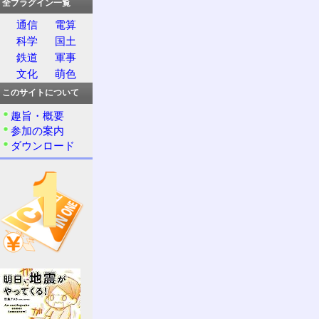
全プラグイン一覧
通信
電算
科学
国土
鉄道
軍事
文化
萌色
このサイトについて
趣旨・概要
参加の案内
ダウンロード