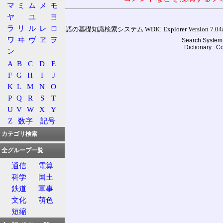
マ
ミ
ム
メ
モ
ヤ
ユ
ヨ
ラ
リ
ル
レ
ロ
通信用語の基礎知識検索システム WDIC Explorer Version 7.04a (
ワ
ヰ
ヴ
ヱ
ヲ
Search System 
Dictionary : 
ン
A
B
C
D
E
F
G
H
I
J
K
L
M
N
O
P
Q
R
S
T
U
V
W
X
Y
Z
数字
記号
カテゴリ検索
全グループ一覧
通信
電算
科学
国土
鉄道
軍事
文化
萌色
短縮