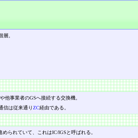
階層。
GSや他事業者のGSへ接続する交換機。
通信は従来通り
ZC
経由である。
進められていて、これはIC/IGSと呼ばれる。