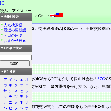
IC
読み：アイスィー
外語：
IC: Intermediate Center
▼機能別検索
品詞：名詞
人気検索語
区域内中継交換機。交換網構成の階層の一つ。中継交換機の
最近の更新語
今日の用語
おまかせ検索
目次
概要
▼別の語で検索
特徴
概要
▼索引検索
POI
、あるいは他のIGSからPOIを介して長距離会社の
SZC
/
ア
イ
ウ
エ
オ
カ
キ
ク
ケ
コ
地域会社が持つ交換機で、県内通信を受け持つ。なお、県間
サ
シ
ス
セ
ソ
特徴
タ
チ
ツ
テ
ト
ナ
ニ
ヌ
ネ
ノ
IGS(相互接続用関門交換機)としての機能をもつ併合IGS化も
ハ
ヒ
フ
ヘ
ホ