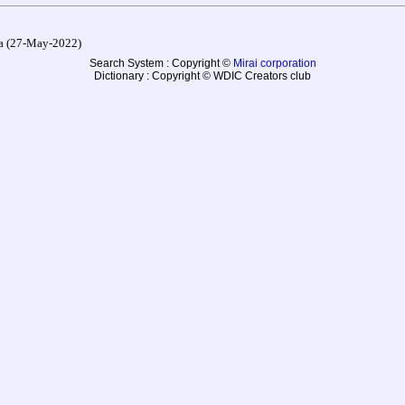
27-May-2022)
Search System : Copyright ©
Mirai corporation
Dictionary : Copyright © WDIC Creators club