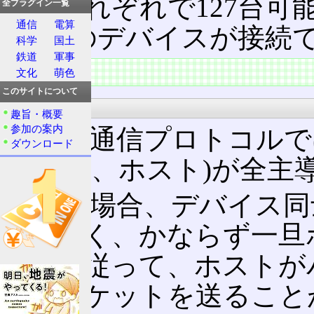
い。それぞれで127台可
全プラグイン一覧
通信
電算
254台のデバイスが接続
科学
国土
鉄道
軍事
特徴
文化
萌色
このサイトについて
主導権
趣旨・概要
参加の案内
USBの通信プロトコルで
ダウンロード
ー(以下、ホスト)が全主
USBの場合、デバイス
して無く、かならず一旦
ない。従って、ホストが
り、パケットを送ること