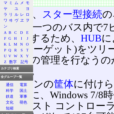
概要
マ
ミ
ム
メ
モ
ヤ
ユ
ヨ
USBは、
スター型接続
の
ラ
リ
ル
レ
ロ
ワ
ヰ
ヴ
ヱ
ヲ
USBは一つのバス内で
ン
A
B
C
D
E
を管理するため、
HUB
に
F
G
H
I
J
K
L
M
N
O
装置(ターゲット)をツ
P
Q
R
S
T
U
V
W
X
Y
り、その管理を行なうのが
Z
数字
記号
である。
カテゴリ検索
全グループ一覧
パソコンの
筐体
に付けら
通信
電算
科学
国土
無関係に、Windows 7
鉄道
軍事
文化
萌色
USB ホスト コントロ
短縮