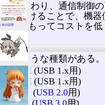
その代わり、通信制御の
引き受けることで、機器
なり、もってコストを低
↑本の説明
る。
種類
次のような種類がある。
OHCI
(USB 1.x用)
UHCI
(USB 1.x用)
EHCI
(
USB 2.0
用)
xHCI
(
USB 3.0
用)