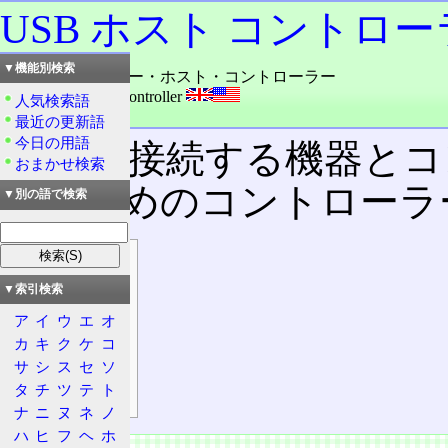
USB ホスト コントロ
▼機能別検索
読み：ユーエスビー・ホスト・コントローラー
外語：
USB Host Controller
人気検索語
品詞：名詞
最近の更新語
今日の用語
USB
で接続する機器とコ
おまかせ検索
するためのコントローラ
▼別の語で検索
目次
概要
▼索引検索
特徴
ア
イ
ウ
エ
オ
主導権
カ
キ
ク
ケ
コ
サ
シ
ス
セ
ソ
種類
タ
チ
ツ
テ
ト
確認方法
ナ
ニ
ヌ
ネ
ノ
ハ
ヒ
フ
ヘ
ホ