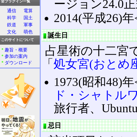
ージョン24.0
全プラグイン一覧
通信
電算
2014(平成26)年
科学
国土
鉄道
軍事
文化
萌色
誕生日
このサイトについて
占星術の十二宮
趣旨・概要
参加の案内
「
処女宮(おとめ座
ダウンロード
1973(昭和48)年
ド・シャトル
旅行者、Ubunt
忌日