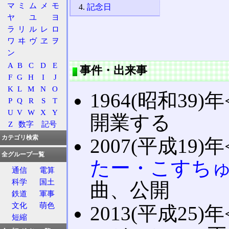
マ
ミ
ム
メ
モ
記念日
ヤ
ユ
ヨ
ラ
リ
ル
レ
ロ
ワ
ヰ
ヴ
ヱ
ヲ
ン
A
B
C
D
E
事件・出来事
F
G
H
I
J
K
L
M
N
O
1964(昭和39)年
P
Q
R
S
T
U
V
W
X
Y
開業する
Z
数字
記号
カテゴリ検索
2007(平成19)年
全グループ一覧
たー・こすち
通信
電算
科学
国土
曲、公開
鉄道
軍事
文化
萌色
2013(平成25)年
短縮