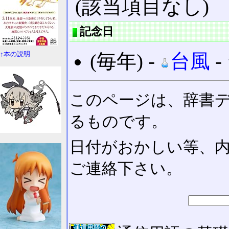
(該当項目なし)
記念日
(毎年) ‐
台風
‐
↑本の説明
このページは、辞書
るものです。
日付がおかしい等、
ご連絡下さい。