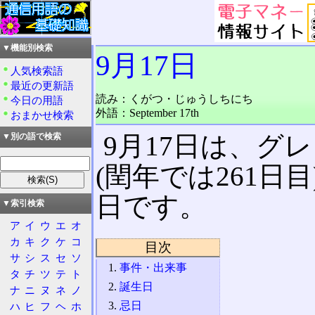
▼機能別検索
9月17日
人気検索語
最近の更新語
読み：くがつ・じゅうしちにち
今日の用語
外語：September 17th
おまかせ検索
9月17日は、グ
▼別の語で検索
(閏年では261日
日です。
▼索引検索
ア
イ
ウ
エ
オ
カ
キ
ク
ケ
コ
目次
サ
シ
ス
セ
ソ
事件・出来事
タ
チ
ツ
テ
ト
誕生日
ナ
ニ
ヌ
ネ
ノ
忌日
ハ
ヒ
フ
ヘ
ホ