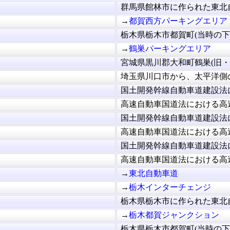
群馬県館林市に作られた東北自
→
都賀西方パーキングエリア
栃木県栃木市都賀町(当時の下都
→
鶴巣パーキングエリア
宮城県黒川郡大和町鶴巣(旧・鶴
埼玉県川口市から、太平洋側の
国土開発幹線自動車道建設法に
高速自動車国道法における高速
国土開発幹線自動車道建設法に
高速自動車国道法における高速
国土開発幹線自動車道建設法に
高速自動車国道法における高速
→
東北自動車道
→
栃木インターチェンジ
栃木県栃木市に作られた東北自
→
栃木都賀ジャンクション
栃木県栃木市都賀町(当時の下都