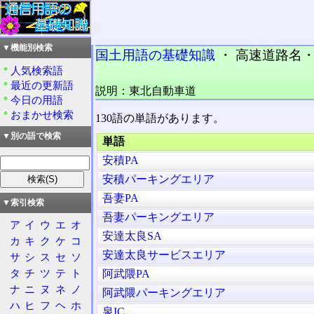
▼機能別検索
国土用語の基礎知識
・ 高速道路名・東
人気検索語
最近の更新語
説明：東北自動車道
今日の用語
おまかせ検索
130語の単語があります。
▼別の語で検索
単語
安積PA
安積パーキングエリア
吾妻PA
▼索引検索
吾妻パーキングエリア
ア
イ
ウ
エ
オ
安達太良SA
カ
キ
ク
ケ
コ
安達太良サービスエリア
サ
シ
ス
セ
ソ
タ
チ
ツ
テ
ト
阿武隈PA
ナ
ニ
ヌ
ネ
ノ
阿武隈パーキングエリア
ハ
ヒ
フ
ヘ
ホ
泉IC