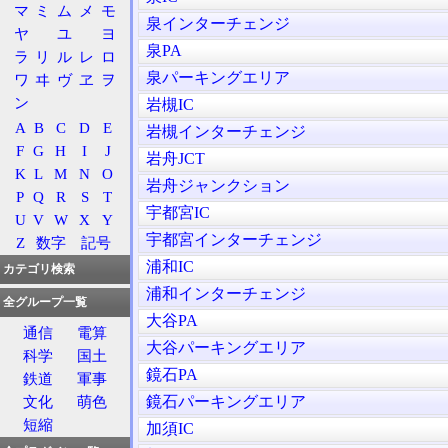
マ
ミ
ム
メ
モ
泉インターチェンジ
ヤ
ユ
ヨ
泉PA
ラ
リ
ル
レ
ロ
泉パーキングエリア
ワ
ヰ
ヴ
ヱ
ヲ
ン
岩槻IC
A
B
C
D
E
岩槻インターチェンジ
F
G
H
I
J
岩舟JCT
K
L
M
N
O
岩舟ジャンクション
P
Q
R
S
T
宇都宮IC
U
V
W
X
Y
宇都宮インターチェンジ
Z
数字
記号
浦和IC
カテゴリ検索
浦和インターチェンジ
全グループ一覧
大谷PA
通信
電算
大谷パーキングエリア
科学
国土
鏡石PA
鉄道
軍事
鏡石パーキングエリア
文化
萌色
短縮
加須IC