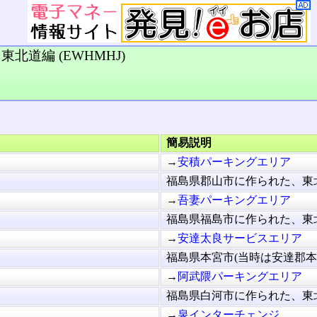
北道編 (EWHMHJ)
簡易説明
→
安積パーキングエリア
福島県郡山市に作られた、東北
→
吾妻パーキングエリア
福島県福島市に作られた、東北
→
安達太良サービスエリア
福島県本宮市(当時は安達郡本宮
→
阿武隈パーキングエリア
福島県白河市に作られた、東北
→
泉インターチェンジ