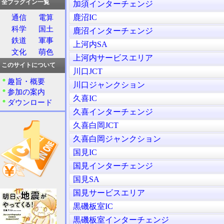
全プラグイン一覧
加須インターチェンジ
鹿沼IC
通信
電算
科学
国土
鹿沼インターチェンジ
鉄道
軍事
上河内SA
文化
萌色
上河内サービスエリア
このサイトについて
川口JCT
趣旨・概要
川口ジャンクション
参加の案内
久喜IC
ダウンロード
久喜インターチェンジ
久喜白岡JCT
久喜白岡ジャンクション
国見IC
国見インターチェンジ
国見SA
国見サービスエリア
黒磯板室IC
黒磯板室インターチェンジ