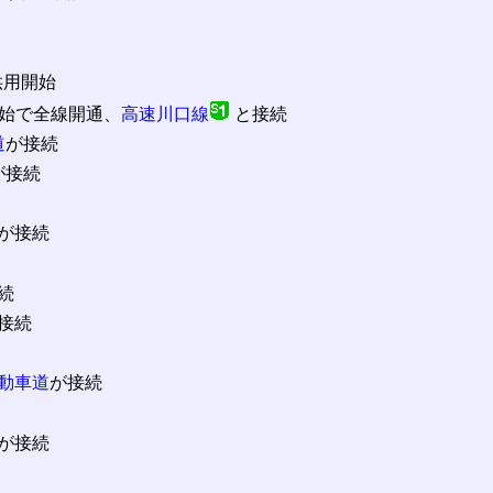
 供用開始
供用開始で全線開通、
高速川口線
と接続
道
が接続
が接続
が接続
続
接続
動車道
が接続
が接続