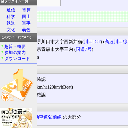
全プラグイン一覧
通信
電算
情報
科学
国土
鉄道
軍事
文化
萌色
起点・終点
このサイトについて
起点
: 埼玉県川口市大字西新井宿(
川口JCT
) (
高速川口線
趣旨・概要
終点
: 青森県青森市大字三内 (
国道7号
)
参加の案内
延長: 679.5km
ダウンロード
規制等
制限速度: 未確認
最低速度
: 50km/h(120km/hBeat)
標識規制: 未確認
法定路線名
東北縦貫自動車道弘前線
の大部分