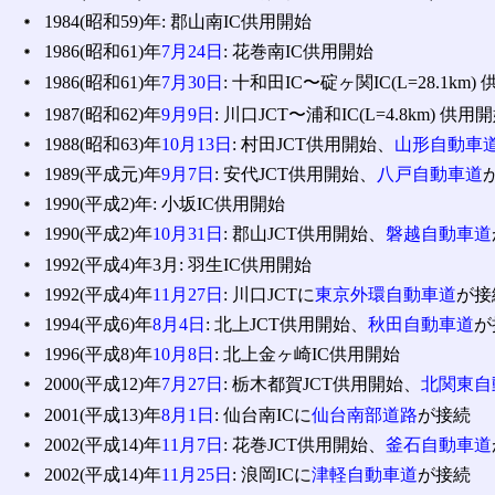
1984(昭和59)年: 郡山南IC供用開始
1986(昭和61)年
7月24日
: 花巻南IC供用開始
1986(昭和61)年
7月30日
: 十和田IC〜碇ヶ関IC(L=28.1km)
1987(昭和62)年
9月9日
: 川口JCT〜浦和IC(L=4.8km) 
1988(昭和63)年
10月13日
: 村田JCT供用開始、
山形自動車
1989(平成元)年
9月7日
: 安代JCT供用開始、
八戸自動車道
1990(平成2)年: 小坂IC供用開始
1990(平成2)年
10月31日
: 郡山JCT供用開始、
磐越自動車道
1992(平成4)年3月: 羽生IC供用開始
1992(平成4)年
11月27日
: 川口JCTに
東京外環自動車道
が接
1994(平成6)年
8月4日
: 北上JCT供用開始、
秋田自動車道
が
1996(平成8)年
10月8日
: 北上金ヶ崎IC供用開始
2000(平成12)年
7月27日
: 栃木都賀JCT供用開始、
北関東自
2001(平成13)年
8月1日
: 仙台南ICに
仙台南部道路
が接続
2002(平成14)年
11月7日
: 花巻JCT供用開始、
釜石自動車道
2002(平成14)年
11月25日
: 浪岡ICに
津軽自動車道
が接続