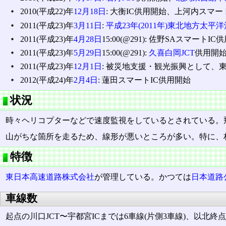
2010(平成22)年
12月18日
: 大衡IC供用開始、上河内スマ
2011(平成23)年
3月11日
:
平成23年(2011年)東北地方太平
2011(平成23)年
4月28日
15:00(@291): 佐野SAスマートI
2011(平成23)年
5月29日
15:00(@291):
久喜白岡JCT
供用開始 
2011(平成23)年
12月1日
: 被災地支援・観光振興として、東北
2012(平成24)年
2月4日
: 蓮田スマートIC供用開始
状況
時々ヘリコプターなどで速度監視をしているとされている。
山がちな箇所を走るため、線形が悪いところが多い。特に、
特徴
東日本高速道路株式会社
が管理している。かつては
日本道路
車線数
起点の川口JCT〜宇都宮ICまでは6車線(片側3車線)、以北終