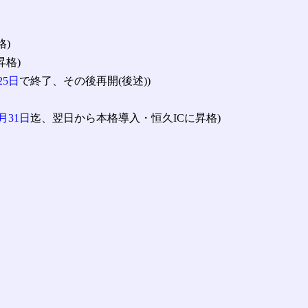
格)
昇格)
25日
で終了、その後再開(後述))
月31日
迄、翌日から本格導入・恒久ICに昇格)