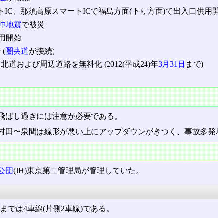
ートIC、那須高原スマートICで福島方面(下り方面)で出入口供用
洋沖地震
で被災
C供用開始
(
圏央道
が接続)
道および周辺道路を無料化 (2012(平成24)年
3月31日
まで)
飛ばし過ぎには注意が必要である。
村田〜泉間は線形が悪い上にアップダウンがきつく、事故多発
公団
(JH)東京第二管理局が管理していた。
点までは4車線(片側2車線)である。