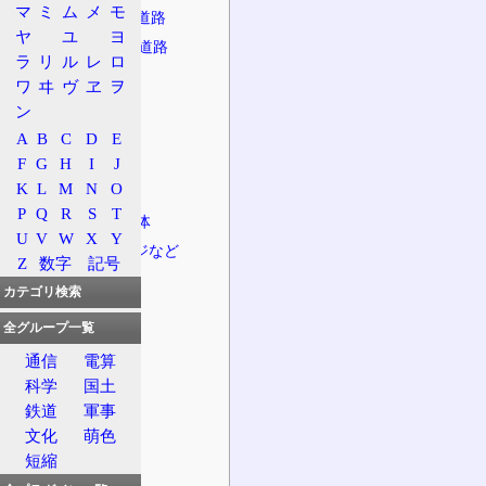
マ
ミ
ム
メ
モ
接続する主な道路
ヤ
ユ
ヨ
自動車専用道路
ラ
リ
ル
レ
ロ
一般国道
ワ
ヰ
ヴ
ヱ
ヲ
主な橋
ン
主なトンネル
A
B
C
D
E
F
G
H
I
J
主な峠
K
L
M
N
O
並行する鉄道
P
Q
R
S
T
経由する自治体
U
V
W
X
Y
インターチェンジなど
Z
数字
記号
SAPA情報
カテゴリ検索
食
全グループ一覧
上り線
通信
電算
SA/PA別
科学
国土
食品別
鉄道
軍事
下り線
文化
萌色
SA/PA別
短縮
食品別