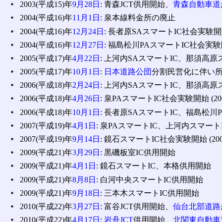
2003(平成15)年
9月28日
: 青森JCT供用開始、
青森自動車道
2004(平成16)年
11月1日
: 泉本線料金所の廃止
2004(平成16)年
12月24日
: 長者原SAスマートIC社会実験開始 
2004(平成16)年
12月27日
: 福島松川PAスマートIC社会実験開始
2005(平成17)年
4月22日
: 上河内SAスマートIC、那須高原ス
2005(平成17)年
10月1日
:
日本道路公団
分割民営化に伴い
2006(平成18)年
2月24日
: 上河内SAスマートIC、那須高原ス
2006(平成18)年
4月26日
: 泉PAスマートIC社会実験開始 (200
2006(平成18)年
10月1日
: 長者原SAスマートIC、福島松川
2007(平成19)年
4月1日
: 泉PAスマートIC、上河内スマー
2007(平成19)年
9月14日
: 鏡石スマートIC社会実験開始 (200
2009(平成21)年
3月29日
: 黒磯板室IC供用開始
2009(平成21)年
4月1日
: 鏡石スマートIC、本格供用開始
2009(平成21)年
8月8日
: 白河中央スマートIC供用開始
2009(平成21)年
9月18日
: 三本木スマートIC供用開始
2010(平成22)年
3月27日
: 富谷JCT供用開始、
仙台北部道路
2010(平成22)年
4月17日
:
岩舟JCT
供用開始、
北関東自動車