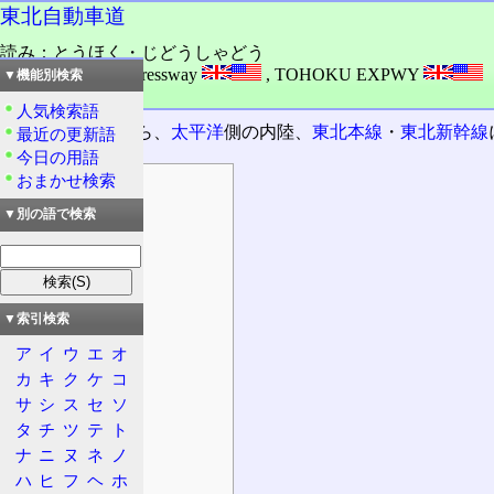
東北自動車道
読み：とうほく・じどうしゃどう
外語：
Tōhoku Expressway
,
TOHOKU EXPWY
▼機能別検索
品詞：固有名詞
人気検索語
埼玉県川口市から、
太平洋
側の内陸、
東北本線
・
東北新幹線
最近の更新語
今日の用語
おまかせ検索
目次
情報
▼別の語で検索
起点・終点
規制等
法定路線名
▼索引検索
重複区間
ア
イ
ウ
エ
オ
建設計画
カ
キ
ク
ケ
コ
沿革
サ
シ
ス
セ
ソ
状況
タ
チ
ツ
テ
ト
特徴
ナ
ニ
ヌ
ネ
ノ
ハ
ヒ
フ
ヘ
ホ
車線数