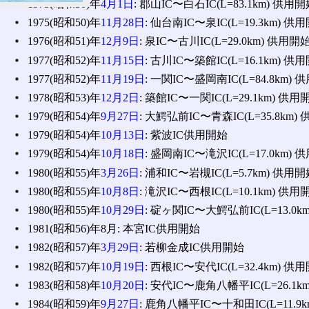
1975(昭和50)年
4月1日
: 郡山IC〜白石IC(L=83.1km) 供用
1975(昭和50)年
11月28日
: 仙台南IC〜泉IC(L=19.3km) 供
1976(昭和51)年
12月9日
: 泉IC〜古川IC(L=29.0km) 供用開
1977(昭和52)年
11月15日
: 古川IC〜築館IC(L=16.1km) 供
1977(昭和52)年
11月19日
: 一関IC〜盛岡南IC(L=84.8km)
1978(昭和53)年
12月2日
: 築館IC〜一関IC(L=29.1km) 供用
1979(昭和54)年
9月27日
: 大鰐弘前IC〜青森IC(L=35.8km)
1979(昭和54)年
10月13日
: 紫波IC供用開始
1979(昭和54)年
10月18日
: 盛岡南IC〜滝沢IC(L=17.0km)
1980(昭和55)年
3月26日
: 浦和IC〜岩槻IC(L=5.7km) 供用
1980(昭和55)年
10月8日
: 滝沢IC〜西根IC(L=10.1km) 供用
1980(昭和55)年
10月29日
: 碇ヶ関IC〜大鰐弘前IC(L=13.0k
1981(昭和56)年8月: 本宮IC供用開始
1982(昭和57)年
3月29日
: 若柳金成IC供用開始
1982(昭和57)年
10月19日
: 西根IC〜安代IC(L=32.4km) 供
1983(昭和58)年
10月20日
: 安代IC〜鹿角八幡平IC(L=26.1k
1984(昭和59)年
9月27日
: 鹿角八幡平IC〜十和田IC(L=11.9