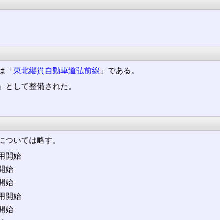
は「
東北縦貫自動車道弘前線
」である。
」として整備された。
については略す。
 供用開始
用開始
用開始
 供用開始
用開始