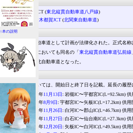
重複区間
東京〜安代JCT (
東北縦貫自動車道八戸線
)
岩舟JCT
〜
栃木都賀JCT
(
北関東自動車道
)
建設計画
↑本の説明
国土開発幹線自動車道として計画が法律化された。正式名称
高速自動車国道においても同名の「
東北縦貫自動車道弘前線
営業路線名は東北自動車道となった。
沿革
スマートICについては、開始日と終了日を記載。延長の履歴
1972(昭和47)年
11月13日
: 岩槻IC〜宇都宮IC(L=92.5km)
1973(昭和48)年
8月9日
: 宇都宮IC〜矢板IC(L=17.2km) 供
1973(昭和48)年
11月26日
: 白河IC〜郡山IC(L=46.7km) 供
1973(昭和48)年
11月27日
: 白石IC〜仙台南IC(L=27.3km)
1974(昭和49)年
12月20日
: 矢板IC〜白河IC(L=49.5km) 供