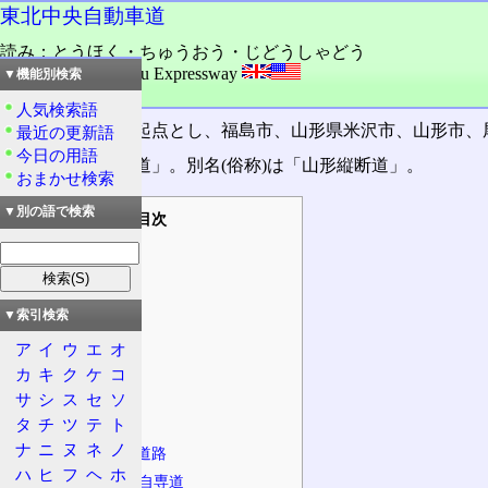
東北中央自動車道
読み：とうほく・ちゅうおう・じどうしゃどう
外語：
Tōhoku Cūou Expressway
▼機能別検索
品詞：固有名詞
人気検索語
福島県相馬市を起点とし、福島市、山形県米沢市、山形市、
最近の更新語
今日の用語
通称「東北中央道」。別名(俗称)は「山形縦断道」。
おまかせ検索
▼別の語で検索
目次
道路の情報
起点・終点
設計諸元
▼索引検索
規制等
ア
イ
ウ
エ
オ
法定路線名
カ
キ
ク
ケ
コ
沿革
サ
シ
ス
セ
ソ
タ
チ
ツ
テ
ト
道路の特徴
ナ
ニ
ヌ
ネ
ノ
接続する主な道路
ハ
ヒ
フ
ヘ
ホ
高速道路、自専道