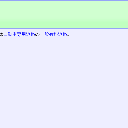
は
自動車専用道路
の
一般有料道路
。