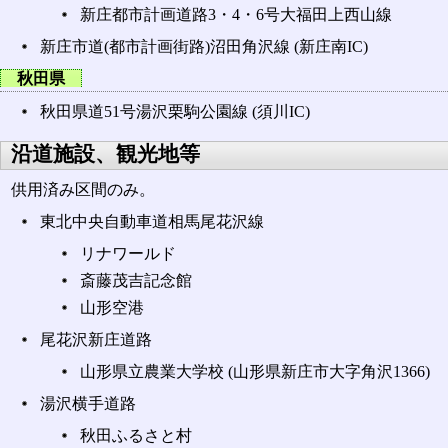
新庄都市計画道路3・4・6号大福田上西山線
新庄市道(都市計画街路)沼田角沢線 (新庄南IC)
秋田県
秋田県道51号湯沢栗駒公園線 (須川IC)
沿道施設、観光地等
供用済み区間のみ。
東北中央自動車道相馬尾花沢線
リナワールド
斎藤茂吉記念館
山形空港
尾花沢新庄道路
山形県立農業大学校 (山形県新庄市大字角沢1366)
湯沢横手道路
秋田ふるさと村