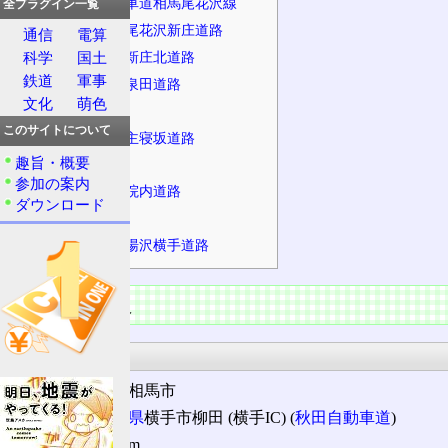
東北中央自動車道相馬尾花沢線
全プラグイン一覧
一般国道13号尾花沢新庄道路
通信
電算
一般国道13号新庄北道路
科学
国土
鉄道
軍事
一般国道13号泉田道路
文化
萌色
計画路線
このサイトについて
一般国道13号主寝坂道路
趣旨・概要
計画路線
参加の案内
一般国道13号院内道路
ダウンロード
計画路線
一般国道13号湯沢横手道路
道路の情報
起点・終点
起点: 福島県相馬市
終点
:
秋田県
横手市柳田 (横手IC) (
秋田自動車道
)
延長: 約270km