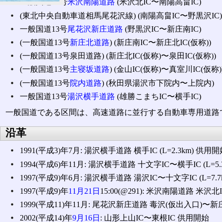
一般国道13号
米沢南陽道路
(米沢北IC〜南陽高畠IC)
(東北中央自動車道相馬尾花沢線) (南陽高畠IC〜野黒沢IC)
一般国道13号
尾花沢新庄道路
(野黒沢IC〜新庄南IC)
(一般国道13号
新庄北道路
) (新庄南IC〜新庄北IC(仮称))
(一般国道13号泉田道路) (新庄北IC(仮称)〜泉田IC(仮称))
(一般国道13号
主寝坂道路
) (金山IC(仮称)〜真室川IC(仮称)
(一般国道13号
院内道路
) (秋田県湯沢市下院内〜上院内)
一般国道13号
湯沢横手道路
(雄勝こまちIC〜横手IC)
一般国道である区間は、高速道路に並行する自動車専用道路
沿革
1991(平成3)年7月: 湯沢横手道路 横手IC (L=2.3km) 供用
1994(平成6)年11月: 湯沢横手道路 十文字IC〜横手IC (L=5
1997(平成9)年6月: 湯沢横手道路 湯沢IC〜十文字IC (L=7.
1997(平成9)年
11月21日
15:00(@291): 米沢南陽道路 米
1999(平成11)年11月: 尾花沢新庄道路 毒沢(仮出入口)〜新庄I
2002(平成14)年
9月16日
: 山形上山IC〜東根IC 供用開始