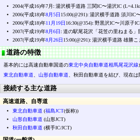
2004(平成16)年7月: 湯沢横手道路 三関IC〜湯沢IC (L=4.1
2006(平成18)年
8月5日
15:00(@291): 湯沢横手道路 須川IC〜三
2006(平成18)年
11月19日
16:30(@354): 野黒沢IC〜川原子IC
2007(平成19)年
8月6日
: 道の駅尾花沢「花笠の里ねまる」
2007(平成19)年
8月26日
15:00(@291): 湯沢横手道路 雄勝こ
道路の特徴
基本的には高速自動車国道の
東北中央自動車道相馬尾花沢線
東北自動車道
、
山形自動車道
、秋田自動車道を結び、現在は
接続する主な道路
高速道路、自専道
東北自動車道
(
福島JCT
(仮称))
山形自動車道
(山形JCT)
秋田自動車道
(横手IC/JCT)
国道(一般道)