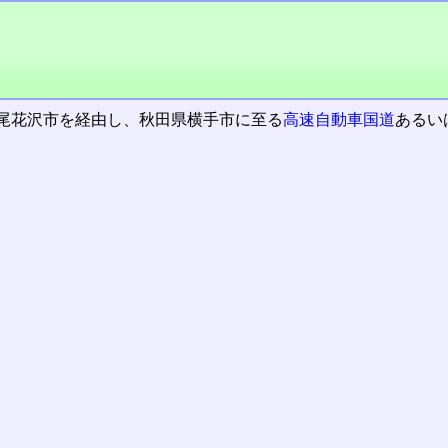
尾花沢市を経由し、秋田県横手市に至る
高速自動車国道
あるい