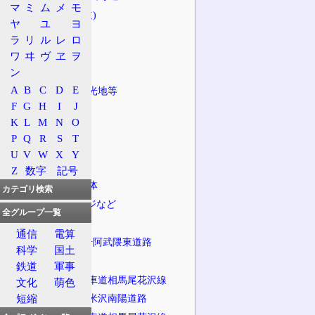
マ
ミ
ム
メ
モ
国道(一般道)
ヤ
ユ
ヨ
地方道
ラ
リ
ル
レ
ロ
山形県
ワ
ヰ
ヴ
ヱ
ヲ
ン
秋田県
A
B
C
D
E
沿道施設、観光地等
F
G
H
I
J
主な橋
K
L
M
N
O
主なトンネル
P
Q
R
S
T
主な峠
U
V
W
X
Y
並行する鉄道
Z
数字
記号
経由する自治体
カテゴリ検索
インターチェンジなど
全グループ一覧
計画路線
通信
電算
一般国道115号阿武隈東道路
科学
国土
計画路線
鉄道
軍事
東北中央自動車道相馬尾花沢線
文化
萌色
短縮
一般国道13号米沢南陽道路