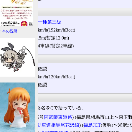
設計諸元
構造規格:
第一種第三級
設計速度: 80km/h(192km/hBeat)
↑本の説明
道路幅員: 23.5m(暫定12.0m)
車線数: 往復4車線(暫定2車線)
規制等
制限速度: 未確認
最低速度
: 50km/h(120km/hBeat)
標識規制: 未確認
法定路線名
未供用区間は道路名を()で括っている。
(一般国道115号
阿武隈東道路
) (福島県相馬市山上〜東玉野
(
東北中央自動車道相馬尾花沢線
) (
福島JCT
(仮称)〜米沢北I