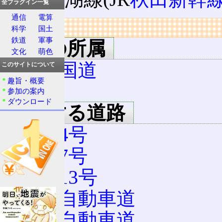
全プラグイン一覧
通信
電算
リンク
科学
国土
鉄道
軍事
用語の所属
文化
萌色
一般国道
このサイトについて
趣旨・概要
46
参加の案内
ダウンロード
連絡する道路
国道4号
国道7号
国道13号
東北自動車道
秋田自動車道