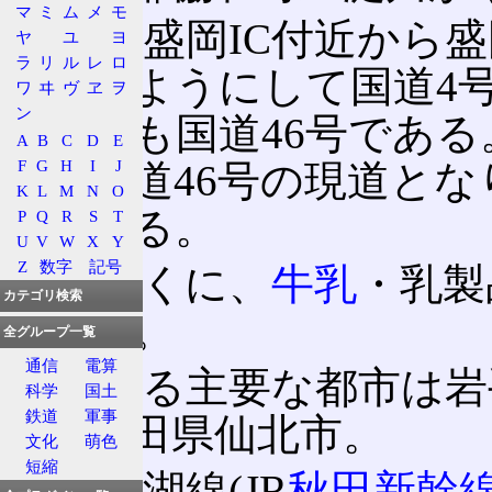
マ
ミ
ム
メ
モ
なお、盛岡IC付近から
ヤ
ユ
ヨ
ラ
リ
ル
レ
ロ
回するようにして国道4
ワ
ヰ
ヴ
ヱ
ヲ
ン
イパスも国道46号であ
A
B
C
D
E
F
G
H
I
J
らが国道46号の現道と
K
L
M
N
O
思われる。
P
Q
R
S
T
U
V
W
X
Y
Z
数字
記号
沿道近くに、
牛乳
・乳製
カテゴリ検索
がある。
全グループ一覧
通信
電算
通過する主要な都市は岩
科学
国土
鉄道
軍事
町、秋田県仙北市。
文化
萌色
短縮
JR田沢湖線(JR
秋田新幹