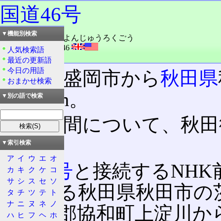
国道46号
▼機能別検索
読み：こくどう・よんじゅうろくごう
外語：
R46: Route 46
人気検索語
品詞：固有名詞
最近の更新語
今日の用語
岩手県盛岡市から
秋田県
おまかせ検索
112.1km。
▼別の語で検索
一部区間について、秋田
れる。
▼索引検索
ア
イ
ウ
エ
オ
国道4号
と接続するNHK
カ
キ
ク
ケ
コ
サ
シ
ス
セ
ソ
接続する秋田県秋田市の
タ
チ
ツ
テ
ト
ナ
ニ
ヌ
ネ
ノ
県仙北郡協和町上淀川か
ハ
ヒ
フ
ヘ
ホ