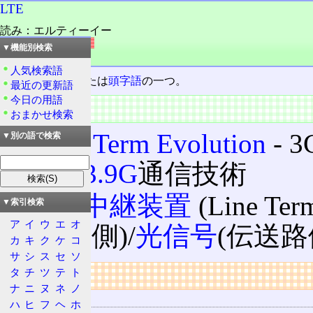
LTE
読み：エルティーイー
外語：
LTE
▼機能別検索
品詞：名詞
人気検索語
三文字の
略語
または
頭字語
の一つ。
最近の更新語
今日の用語
主な用途
おまかせ検索
Long Term Evolution
‐ 
▼別の語で検索
機の
3.9G
通信技術
端局中継装置
(Line Ter
▼索引検索
ア
イ
ウ
エ
オ
(局内側)/
光信号
(伝送
カ
キ
ク
ケ
コ
サ
シ
ス
セ
ソ
タ
チ
ツ
テ
ト
リンク
ナ
ニ
ヌ
ネ
ノ
用語の所属
ハ
ヒ
フ
ヘ
ホ