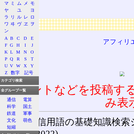
略語
マ
ミ
ム
メ
モ
ヤ
ユ
ヨ
頭字語
ラ
リ
ル
レ
ロ
広告
ワ
ヰ
ヴ
ヱ
ヲ
ン
A
B
C
D
E
アフィリ
F
G
H
I
J
K
L
M
N
O
P
Q
R
S
T
U
V
W
X
Y
Z
数字
記号
カテゴリ検索
コメントなどを投稿す
全グループ一覧
み表
通信
電算
科学
国土
鉄道
軍事
通信用語の基礎知識検索システム W
文化
萌色
短縮
(27-May-2022)