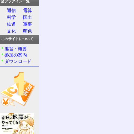
全プラグイン一覧
通信
電算
科学
国土
鉄道
軍事
文化
萌色
このサイトについて
趣旨・概要
参加の案内
ダウンロード