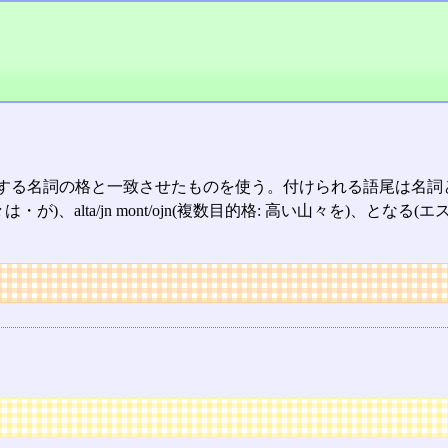
の格と一致させたものを使う。付けられる語尾は名詞と同じ。例えば、a
主格: 高い山々は・が)、alta/jn mont/ojn(複数目的格: 高い