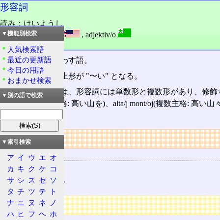
形容詞
読み：けいようし
外語：
adjective
,
adjektiv/o
▼機能別検索
品詞：名詞
人気検索語
最近の更新語
性質や状態を表わす語。
今日の用語
日本語
では、終止形が "〜い" となる。
おまかせ検索
エスペラント
では、形容詞には単数形と複数形があり、修飾する名詞
▼別の語で検索
mont/on(単数目的格: 高い山を)、alta/j mont/oj(複数
かない)。
リンク
▼索引検索
関連する用語
ア
イ
ウ
エ
オ
日本語
カ
キ
ク
ケ
コ
サ
シ
ス
セ
ソ
エスペラント
タ
チ
ツ
テ
ト
ナ
ニ
ヌ
ネ
ノ
広告
ハ
ヒ
フ
ヘ
ホ