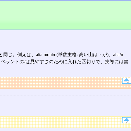
lta mont/o(単数主格: 高い山は・が)、alta/n
山々を)、となる(エスペラントの/は見やすさのために入れた区切りで、実際には書