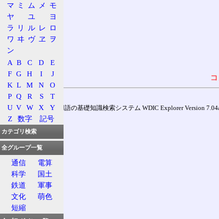
マ
ミ
ム
メ
モ
ヤ
ユ
ヨ
ラ
リ
ル
レ
ロ
ワ
ヰ
ヴ
ヱ
ヲ
ン
A
B
C
D
E
F
G
H
I
J
コ
K
L
M
N
O
P
Q
R
S
T
U
V
W
X
Y
通信用語の基礎知識検索システム WDIC Explorer Version 7.04a (
Z
数字
記号
カテゴリ検索
全グループ一覧
通信
電算
科学
国土
鉄道
軍事
文化
萌色
短縮