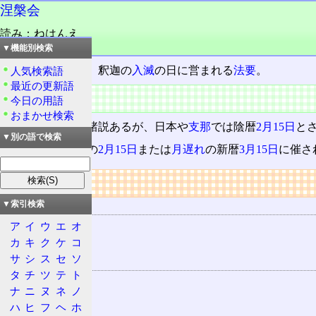
涅槃会
読み：ねはんえ
品詞：名詞
▼機能別検索
三仏忌
の一つで、釈迦の
入滅
の日に営まれる
法要
。
人気検索語
最近の更新語
概要
今日の用語
おまかせ検索
釈迦入滅の日は諸説あるが、日本や
支那
では陰暦
2月15日
と
▼別の語で検索
このため、新暦の
2月15日
または
月遅れ
の新暦
3月15日
に催さ
リンク
用語の所属
▼索引検索
仏教
ア
イ
ウ
エ
オ
カ
キ
ク
ケ
コ
三仏忌
サ
シ
ス
セ
ソ
関連する用語
タ
チ
ツ
テ
ト
入滅
ナ
ニ
ヌ
ネ
ノ
涅槃
ハ
ヒ
フ
ヘ
ホ