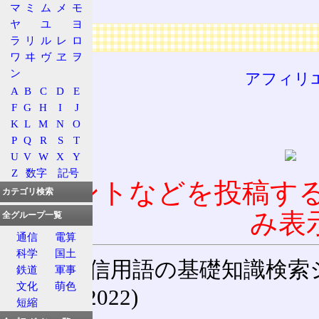
灌仏会
マ
ミ
ム
メ
モ
ヤ
ユ
ヨ
広告
ラ
リ
ル
レ
ロ
ワ
ヰ
ヴ
ヱ
ヲ
ン
アフィリ
A
B
C
D
E
F
G
H
I
J
K
L
M
N
O
P
Q
R
S
T
U
V
W
X
Y
Z
数字
記号
コメントなどを投稿す
カテゴリ検索
み表
全グループ一覧
通信
電算
科学
国土
通信用語の基礎知識検索システム W
鉄道
軍事
文化
萌色
(27-May-2022)
短縮