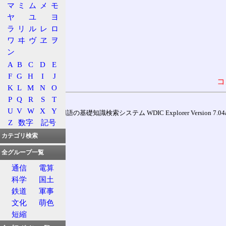
マ
ミ
ム
メ
モ
ヤ
ユ
ヨ
ラ
リ
ル
レ
ロ
ワ
ヰ
ヴ
ヱ
ヲ
ン
A
B
C
D
E
F
G
H
I
J
コ
K
L
M
N
O
P
Q
R
S
T
U
V
W
X
Y
通信用語の基礎知識検索システム WDIC Explorer Version 7.04a (
Z
数字
記号
カテゴリ検索
全グループ一覧
通信
電算
科学
国土
鉄道
軍事
文化
萌色
短縮