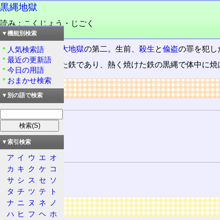
黒縄地獄
読み：こくじょう・じごく
品詞：その他地名
▼機能別検索
仏教
における
八大地獄
の第二。生前、
殺生
と
偸盗
の罪を犯し
人気検索語
最近の更新語
台地は熱く焼けた鉄であり、熱く焼けた鉄の黒縄で体中に焼
今日の用語
おまかせ検索
リンク
▼別の語で検索
用語の所属
仏教
地獄道
▼索引検索
八大地獄
関連する用語
ア
イ
ウ
エ
オ
カ
キ
ク
ケ
コ
殺生
サ
シ
ス
セ
ソ
偸盗
タ
チ
ツ
テ
ト
ナ
ニ
ヌ
ネ
ノ
広告
ハ
ヒ
フ
ヘ
ホ