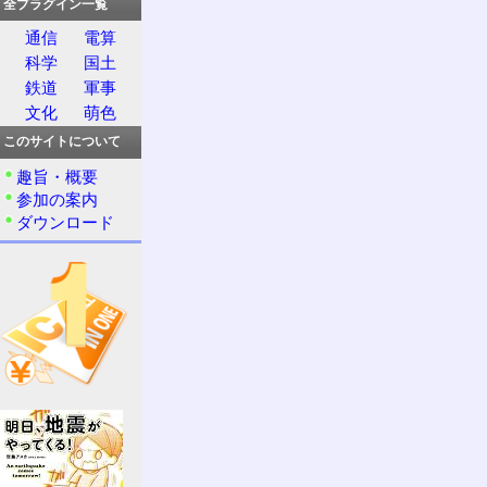
全プラグイン一覧
通信
電算
科学
国土
鉄道
軍事
文化
萌色
このサイトについて
趣旨・概要
参加の案内
ダウンロード