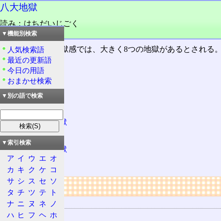
八大地獄
読み：はちだいじごく
品詞：名詞
▼機能別検索
仏教
における地獄感では、大きく8つの地獄があるとされる
人気検索語
最近の更新語
等活地獄
今日の用語
おまかせ検索
黒縄地獄
衆合地獄
▼別の語で検索
叫喚地獄
大叫喚地獄
焦熱地獄
▼索引検索
大焦熱地獄
ア
イ
ウ
エ
オ
阿鼻地獄
カ
キ
ク
ケ
コ
サ
シ
ス
セ
ソ
リンク
タ
チ
ツ
テ
ト
用語の所属
ナ
ニ
ヌ
ネ
ノ
ハ
ヒ
フ
ヘ
ホ
仏教