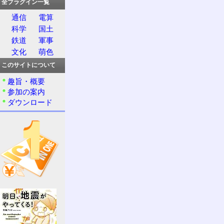
全プラグイン一覧
通信
電算
科学
国土
鉄道
軍事
文化
萌色
このサイトについて
趣旨・概要
参加の案内
ダウンロード