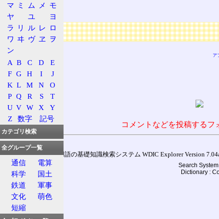
マ
ミ
ム
メ
モ
地獄道
ヤ
ユ
ヨ
ラ
リ
ル
レ
ロ
広告
ワ
ヰ
ヴ
ヱ
ヲ
ン
ア
A
B
C
D
E
F
G
H
I
J
K
L
M
N
O
P
Q
R
S
T
U
V
W
X
Y
Z
数字
記号
コメントなどを投稿するフ
カテゴリ検索
全グループ一覧
通信用語の基礎知識検索システム WDIC Explorer Version 7.04a (
通信
電算
Search System 
Dictionary : 
科学
国土
鉄道
軍事
文化
萌色
短縮