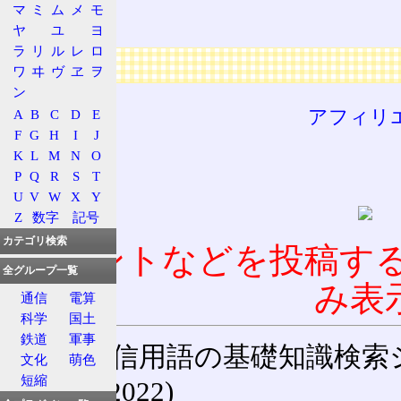
マ
ミ
ム
メ
モ
邪見
ヤ
ユ
ヨ
ラ
リ
ル
レ
ロ
広告
ワ
ヰ
ヴ
ヱ
ヲ
ン
アフィリ
A
B
C
D
E
F
G
H
I
J
K
L
M
N
O
P
Q
R
S
T
U
V
W
X
Y
Z
数字
記号
カテゴリ検索
コメントなどを投稿す
全グループ一覧
み表
通信
電算
科学
国土
鉄道
軍事
通信用語の基礎知識検索システム W
文化
萌色
短縮
(27-May-2022)