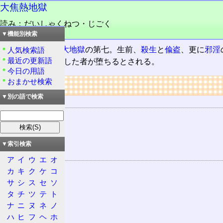
大焦熱地獄
読み：だいしゃくねつ・じごく
品詞：その他地名
▼機能別検索
仏教
における
八大地獄
の第七。生前、
殺生
と
偸盗
、更に
邪淫
人気検索語
最近の更新語
え、更なる罪を犯した者が堕ちるとされる。
今日の用語
おまかせ検索
リンク
▼別の語で検索
用語の所属
仏教
地獄道
八大地獄
▼索引検索
関連する用語
ア
イ
ウ
エ
オ
殺生
カ
キ
ク
ケ
コ
偸盗
サ
シ
ス
セ
ソ
タ
チ
ツ
テ
ト
邪淫
ナ
ニ
ヌ
ネ
ノ
五戒
ハ
ヒ
フ
ヘ
ホ
妄語