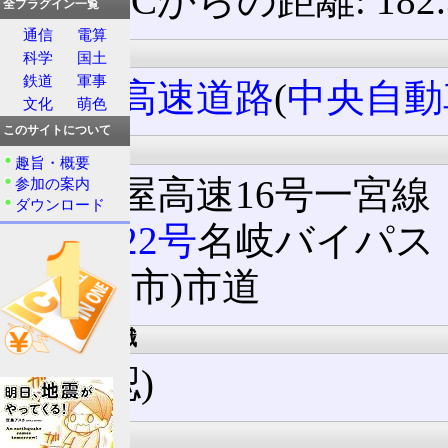
西宮ICからの距離: 182.
全プラグイン一覧
通信
電算
所属路線名
科学
国土
鉄道
軍事
名神高速道路
(
中央自動
文化
萌色
このサイトについて
接続路線名
趣旨・概要
名古屋高速16号一宮線
参加の案内
ダウンロード
国道22号
名岐バイパス
(一宮市)市道
出口案内標識
(未確認)
沿革