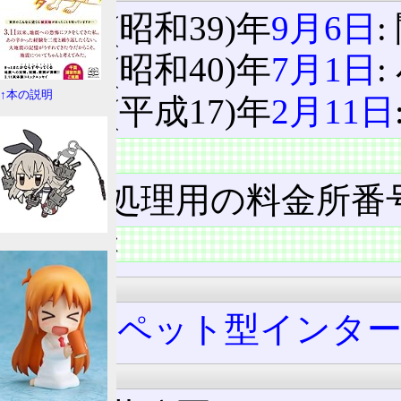
1964(昭和39)年
9月6日
1965(昭和40)年
7月1日
↑本の説明
2005(平成17)年
2月11日
料金所
電算処理用の料金所番号: 01
施設の特徴
構造
トランペット型インタ
周辺地理