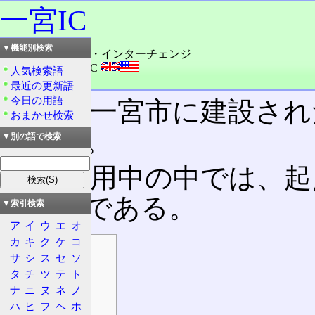
一宮IC
▼機能別検索
読み：いちのみや・インターチェンジ
外語：
Ichinomiya IC
人気検索語
品詞：その他地名
最近の更新語
今日の用語
愛知県一宮市に建設され
おまかせ検索
ェンジ
。
▼別の語で検索
現在供用中の中では、起
ェンジである。
▼索引検索
ア
イ
ウ
エ
オ
カ
キ
ク
ケ
コ
目次
サ
シ
ス
セ
ソ
ICの情報
タ
チ
ツ
テ
ト
位置情報
ナ
ニ
ヌ
ネ
ノ
所属路線名
ハ
ヒ
フ
ヘ
ホ