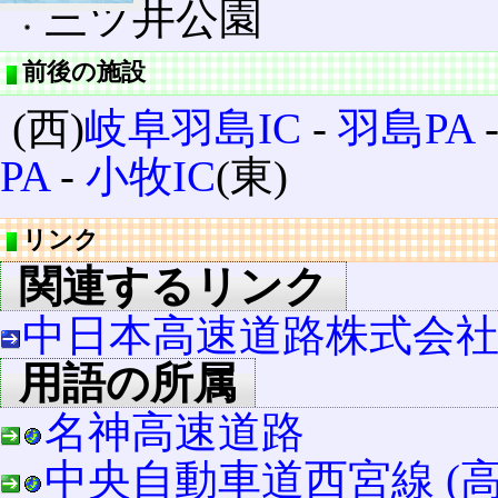
三ツ井公園
前後の施設
(西)
岐阜羽島IC
‐
羽島PA
PA
‐
小牧IC
(東)
リンク
関連するリンク
中日本高速道路株式会
用語の所属
名神高速道路
中央自動車道西宮線 (高