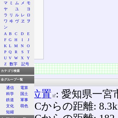
マ
ミ
ム
メ
モ
接続路線名
ヤ
ユ
ヨ
出口案内標識
ラ
リ
ル
レ
ロ
沿革
ワ
ヰ
ヴ
ヱ
ヲ
料金所
ン
施設の特徴
A
B
C
D
E
構造
F
G
H
I
J
K
L
M
N
O
周辺地理
P
Q
R
S
T
前後の施設
U
V
W
X
Y
Z
数字
記号
ICの情報
カテゴリ検索
全グループ一覧
位置情報
通信
電算
概略位置
: 愛知県一宮
科学
国土
鉄道
軍事
小牧ICからの距離: 8.3
文化
萌色
短縮