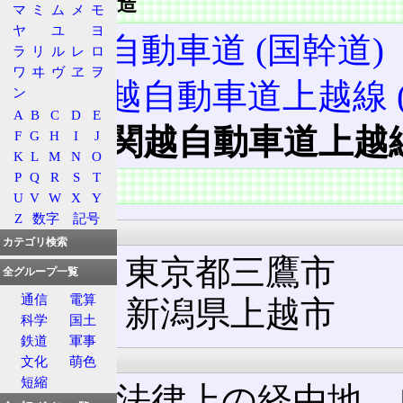
道路階層構造
マ
ミ
ム
メ
モ
ヤ
ユ
ヨ
関越自動車道 (国幹道)
ラ
リ
ル
レ
ロ
ワ
ヰ
ヴ
ヱ
ヲ
関越自動車道上越線 
ン
A
B
C
D
E
関越自動車道上越線
F
G
H
I
J
K
L
M
N
O
P
Q
R
S
T
概要
U
V
W
X
Y
Z
数字
記号
起点・終点
カテゴリ検索
起点: 東京都三鷹市
全グループ一覧
通信
電算
終点: 新潟県上越市
科学
国土
鉄道
軍事
主な経由地
文化
萌色
短縮
以下は法律上の経由地。