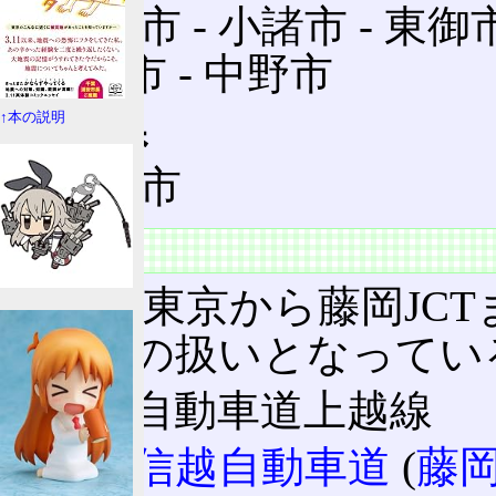
佐久市 ‐ 小諸市 ‐ 東御市
須坂市 ‐ 中野市
新潟県
↑本の説明
妙高市
営業路線名
起点の東京から藤岡JCT
と重複の扱いとなってい
関越自動車道上越線
上信越自動車道
(
藤岡