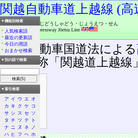
関越自動車道上越線 (高
▼機能別検索
読み：かんえつ・じどうしゃどう・じょうえつ・せん
外語：
Kan'etsu Expressway Jōetsu Line
人気検索語
品詞：固有名詞
最近の更新語
今日の用語
高速自動車国道法による
おまかせ検索
つ。略称「関越道上越線
▼別の語で検索
目次
道路階層構造
▼索引検索
概要
ア
イ
ウ
エ
オ
起点・終点
カ
キ
ク
ケ
コ
サ
シ
ス
セ
ソ
主な経由地
タ
チ
ツ
テ
ト
営業路線名
ナ
ニ
ヌ
ネ
ノ
ハ
ヒ
フ
ヘ
ホ