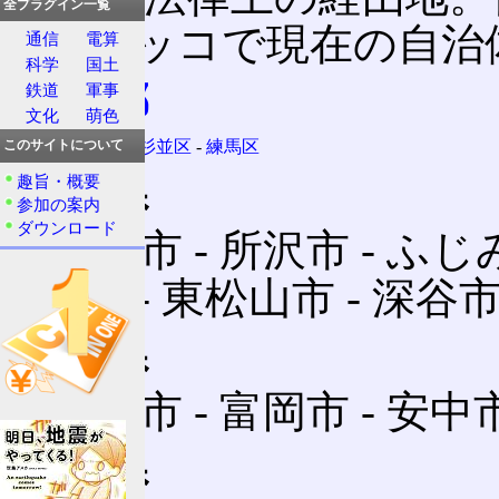
全プラグイン一覧
は、カッコで現在の自治
通信
電算
科学
国土
東京都
鉄道
軍事
文化
萌色
武蔵野市
‐
杉並区
‐
練馬区
このサイトについて
埼玉県
趣旨・概要
参加の案内
ダウンロード
新座市 ‐ 所沢市 ‐ ふじ
戸市 ‐ 東松山市 ‐ 深谷市
群馬県
藤岡市 ‐ 富岡市 ‐ 安中
長野県