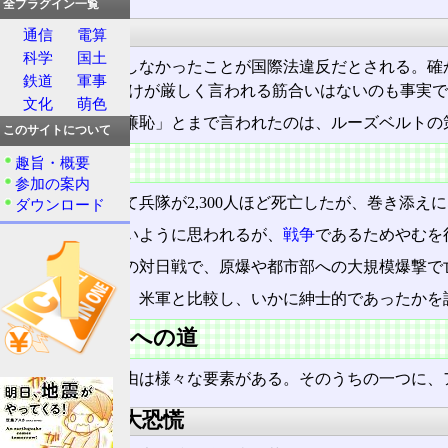
全プラグイン一覧
国際法違反
通信
電算
科学
国土
事前に宣戦布告しなかったことが国際法違反だとされる。確
鉄道
軍事
ていない。日本だけが厳しく言われる筋合いはないのも事実で
文化
萌色
日本だけが「破廉恥」とまで言われたのは、ルーズベルトの
このサイトについて
戦果
趣旨・概要
参加の案内
この攻撃によって兵隊が2,300人ほど死亡したが、巻き添え
ダウンロード
二千人以上は多いように思われるが、
戦争
であるためやむを
例えばアメリカの対日戦で、原爆や都市部への大規模爆撃で
日本軍の攻撃が、米軍と比較し、いかに紳士的であったかを
大東亜戦争への道
事ここに至る理由は様々な要素がある。そのうちの一つに、
アメリカの大恐慌