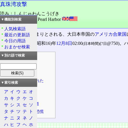
真珠湾攻撃
読み：しんじゅわんこうげき
外語：
the attack on Pearl Harbor
▼機能別検索
品詞：名詞
人気検索語
大東亜戦争
の始まりとされる、大日本帝国の
アメリカ合衆国
最近の更新語
今日の用語
開始日時は1941(昭和16)年
12月8日
02:00
(
@750)
(日本時間)
7日
おまかせ検索
▼別の語で検索
目次
奇襲攻撃
問題
宣戦布告が遅れた
▼索引検索
国際法違反
ア
イ
ウ
エ
オ
戦果
カ
キ
ク
ケ
コ
大東亜戦争への道
サ
シ
ス
セ
ソ
タ
チ
ツ
テ
ト
アメリカの大恐慌
ナ
ニ
ヌ
ネ
ノ
ハ
ヒ
フ
ヘ
ホ