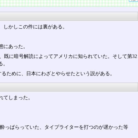
。しかしこの件には裏がある。
態にあった。
、既に暗号解読によってアメリカに知られていた。そして第32
る。
するために、日本にわざとやらせたという説がある。
れてしまった。
、酔っぱらっていた、タイプライターを打つのが遅かった等