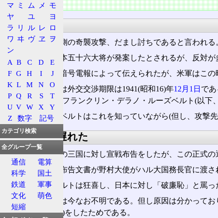
奇襲攻撃
マ
ミ
ム
メ
モ
ヤ
ユ
ヨ
問題
ラ
リ
ル
レ
ロ
ワ
ヰ
ヴ
ヱ
ヲ
この攻撃は日本側の奇襲攻撃、だまし討ちであると言われる
ン
この攻撃は、山本五十六大将が発案したとされるが、反対が
A
B
C
D
E
F
G
H
I
J
さて、この件は暗号電報によって伝えられたが、米軍はこの
K
L
M
N
O
このため、日本は外交交渉期限は1941(昭和16)年
12月1日
であ
P
Q
R
S
T
代アメリカ大統領フランクリン・デラノ・ルーズベルト(以下
U
V
W
X
Y
つまり、ルーズベルトはこれを知っていながら(但し、攻撃
Z
数字
記号
カテゴリ検索
宣戦布告が遅れた
全グループ一覧
日本は、米英蘭の三国に対し宣戦布告をしたが、この正式の
通信
電算
すなわち、宣戦布告文書が野村大使がハル大国務長官に渡さ
科学
国土
鉄道
軍事
これにルーズベルトは狂喜し、日本に対し「破廉恥」と罵っ
文化
萌色
なぜ遅れたのかは今なお不明である。但し原因は分かってお
短縮
色々言われている)をしたためである。