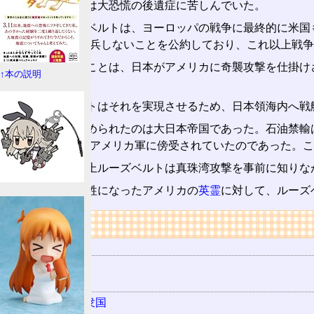
当時、アメリカは大恐慌の後遺症に苦しんでいた。
この時、ルーズベルトは、ヨーロッパの戦争に最終的に米国
身、米軍を海外派兵しないことを公約しており、これ以上戦争
そこで目論んだことは、日本がアメリカに奇襲攻撃を仕掛け
↑本の説明
と説明できる。
早速ルーズベルトはそれを実現させるため、日本領海内へ戦
さて今度追い詰められたのは大日本帝国であった。石油禁輸
の無線の幾つかがアメリカ軍に傍受されていたのであった。こ
こうして、事実上ルーズベルトは真珠湾攻撃を事前に知りな
真珠湾攻撃の犠牲になったアメリカの
英霊
に対して、ルーズ
リンク
用語の所属
大東亜戦争
関連する用語
アメリカ合衆国