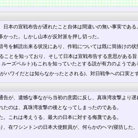
。日本の宣戦布告が遅れたこと自体は間違いの無い事実である
多かった。しかし山本が反対派を押し切った。
暗号を解読出来る状況にあり、作戦については既に筒抜けの状
ることを知っており、そして日本は宣戦布告する意思がある旨
、ルーズベルト)もこれを知っていたとする説が有力のようであ
先がハワイだとは知らなかったとされる)、対日戦争への口実と
通告が、遺憾な事ながら当初の意図に反し、真珠湾攻撃より遅
れたのは、真珠湾攻撃の後となってしまったのである。
た。これは考えうる、最大の日本に対する侮蔑である。
り、在ワシントンの日本大使館員が、何らかのヘマ(寝坊した