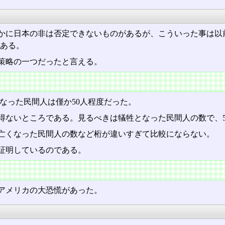
かに日本の非は否定できないものがあるが、こういった事は以
ある。
策略の一つだったと言える。
になった民間人は僅か50人程度だった。
得ないところである。見るべきは犠牲となった民間人の数で、
亡くなった民間人の数など桁が違いすぎて比較にならない。
証明しているのである。
アメリカの大恐慌があった。