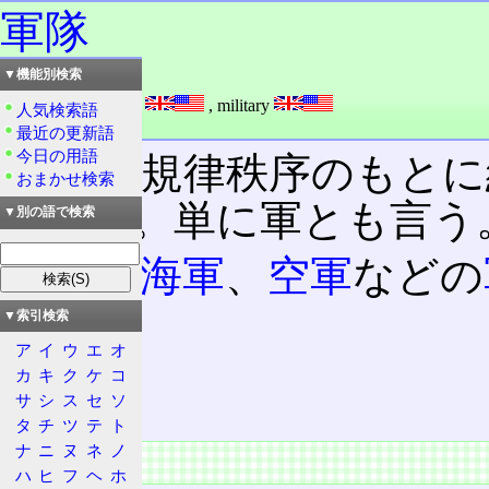
軍隊
▼機能別検索
読み：ぐんたい
外語：
armed forces
,
military
人気検索語
品詞：名詞
最近の更新語
今日の用語
一定の規律秩序のもとに
おまかせ検索
のこと。単に軍とも言う
▼別の語で検索
陸軍
、
海軍
、
空軍
などの
▼索引検索
目次
ア
イ
ウ
エ
オ
目的
カ
キ
ク
ケ
コ
特徴
サ
シ
ス
セ
ソ
タ
チ
ツ
テ
ト
ナ
ニ
ヌ
ネ
ノ
目的
ハ
ヒ
フ
ヘ
ホ