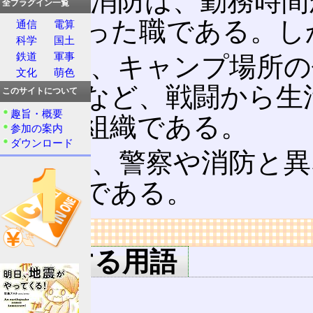
警察や消防は、勤務時間
全プラグイン一覧
提となった職である。し
通信
電算
科学
国土
鉄道
軍事
軍隊は、キャンプ場所の
文化
萌色
の作成など、戦闘から生
このサイトについて
趣旨・概要
結型の組織である。
参加の案内
ダウンロード
そして、警察や消防と異
る存在である。
リンク
関連する用語
軍種