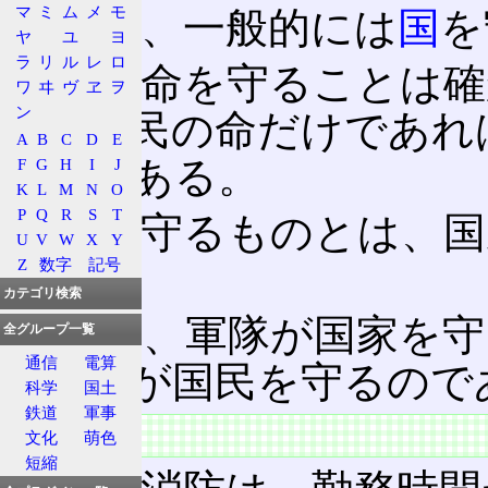
マ
ミ
ム
メ
モ
軍隊は、一般的には
国
を
ヤ
ユ
ヨ
ラ
リ
ル
レ
ロ
国民
の命を守ることは確
ワ
ヰ
ヴ
ヱ
ヲ
ン
単に国民の命だけであれ
A
B
C
D
E
からである。
F
G
H
I
J
K
L
M
N
O
P
Q
R
S
T
軍隊が守るものとは、国
U
V
W
X
Y
Z
数字
記号
る。
カテゴリ検索
つまり、軍隊が国家を守
全グループ一覧
通信
電算
や消防が国民を守るので
科学
国土
鉄道
軍事
特徴
文化
萌色
短縮