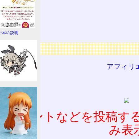
陸軍
海軍
空軍
↑本の説明
広告
アフィリ
コメントなどを投稿す
み表