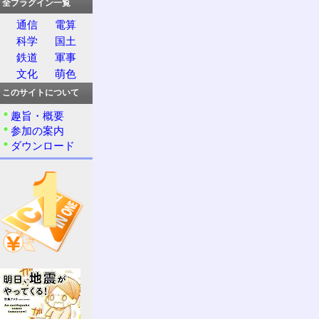
全プラグイン一覧
通信
電算
科学
国土
鉄道
軍事
文化
萌色
このサイトについて
趣旨・概要
参加の案内
ダウンロード