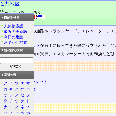
公共地区
読み：こうきょうちく
外語：
public area
▼機能別検索
品詞：名詞
人気検索語
ビッグサイト内の通路やトラックヤード、エレベーター、エ
最近の更新語
今日の用語
の部門。
おまかせ検索
コミックマーケット
が有明に移ってきた際に設立された部門
▼別の語で検索
通路の
導線
の計画や実行、エスカレーターの方向転換などは
リンク
関連する用語
▼索引検索
コミックマーケット
ア
イ
ウ
エ
オ
西地区連絡会
カ
キ
ク
ケ
コ
サ
シ
ス
セ
ソ
導線
タ
チ
ツ
テ
ト
ナ
ニ
ヌ
ネ
ノ
広告
ハ
ヒ
フ
ヘ
ホ