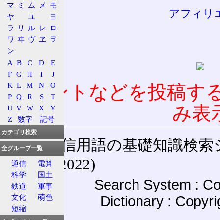
マ
ミ
ム
メ
モ
アフィリ
ヤ
ユ
ヨ
ラ
リ
ル
レ
ロ
ワ
ヰ
ヴ
ヱ
ヲ
ン
A
B
C
D
E
F
G
H
I
J
K
L
M
N
O
コメントなどを投稿す
P
Q
R
S
T
み表
U
V
W
X
Y
Z
数字
記号
カテゴリ検索
通信用語の基礎知識検索システム W
全グループ一覧
(27-May-2022)
通信
電算
科学
国土
Search System : Co
鉄道
軍事
Dictionary : Copyr
文化
萌色
短縮