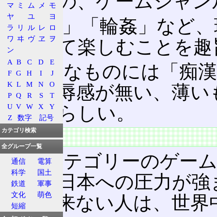
ゲーム
の、ゲームジャン
マ
ミ
ム
メ
モ
ヤ
ユ
ヨ
「強姦」「輪姦」など、
ラ
リ
ル
レ
ロ
ワ
ヰ
ヴ
ヱ
ヲ
ムとして楽しむことを趣
ン
A
B
C
D
E
ソフトなものには「痴
F
G
H
I
J
K
L
M
N
O
が、凌辱感が無い、薄い
P
Q
R
S
T
U
V
W
X
Y
れないらしい。
Z
数字
記号
カテゴリ検索
特徴
全グループ一覧
このカテゴリーのゲー
通信
電算
科学
国土
なり、日本への圧力が強
鉄道
軍事
文化
萌色
区別出来ない人は、世界
短縮