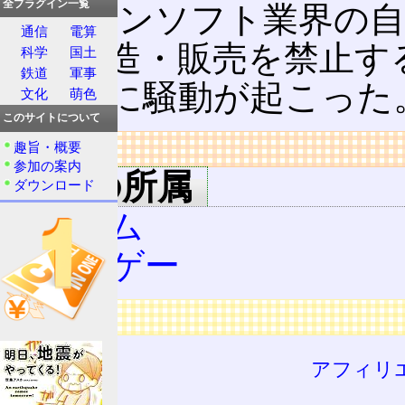
全プラグイン一覧
パソコンソフト業界の自
通信
電算
ーの製造・販売を禁止す
科学
国土
鉄道
軍事
ム業界に騒動が起こった
文化
萌色
このサイトについて
リンク
趣旨・概要
参加の案内
用語の所属
ダウンロード
ゲーム
エロゲー
広告
アフィリ