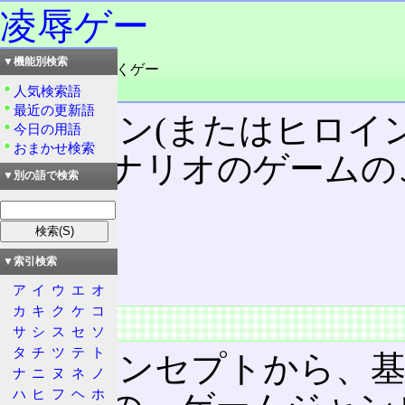
凌辱ゲー
▼機能別検索
読み：りょうじょくゲー
品詞：名詞
人気検索語
最近の更新語
ヒロイン(またはヒロイ
今日の用語
おまかせ検索
するシナリオのゲームの
▼別の語で検索
目次
概要
▼索引検索
特徴
ア
イ
ウ
エ
オ
カ
キ
ク
ケ
コ
概要
サ
シ
ス
セ
ソ
タ
チ
ツ
テ
ト
そのコンセプトから、
ナ
ニ
ヌ
ネ
ノ
ハ
ヒ
フ
ヘ
ホ