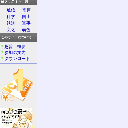
全プラグイン一覧
通信
電算
科学
国土
鉄道
軍事
文化
萌色
このサイトについて
趣旨・概要
参加の案内
ダウンロード