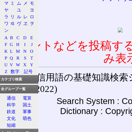
マ
ミ
ム
メ
モ
ヤ
ユ
ヨ
ラ
リ
ル
レ
ロ
ワ
ヰ
ヴ
ヱ
ヲ
ン
A
B
C
D
E
コメントなどを投稿す
F
G
H
I
J
K
L
M
N
O
み表
P
Q
R
S
T
U
V
W
X
Y
Z
数字
記号
通信用語の基礎知識検索システム W
カテゴリ検索
(27-May-2022)
全グループ一覧
通信
電算
Search System : Co
科学
国土
Dictionary : Copyr
鉄道
軍事
文化
萌色
短縮