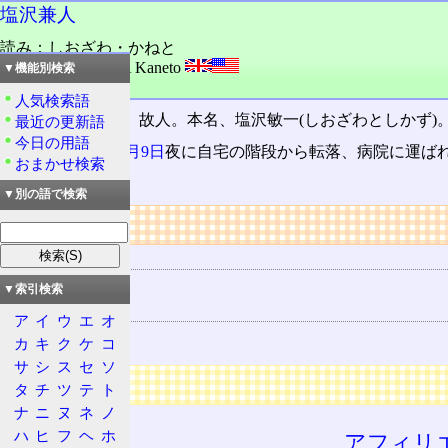
塩沢兼人
読み：しおざわ・かねと
外語：
SHIOZAWA Kaneto
▼機能別検索
品詞：人名
人気検索語
日本の男性
声優
。故人。本名、塩沢敏一(しおざわとしかず)
最近の更新語
今日の用語
2000(平成12)年
5月9日
夜に自宅の階段から転落、病院に運ばれた
おまかせ検索
没。
▼別の語で検索
リンク
用語の所属
声優
▼索引検索
関連する用語
ア
イ
ウ
エ
オ
R・田中一郎
カ
キ
ク
ケ
コ
サ
シ
ス
セ
ソ
広告
タ
チ
ツ
テ
ト
ナ
ニ
ヌ
ネ
ノ
ハ
ヒ
フ
ヘ
ホ
アフィリ