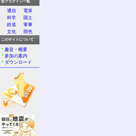
全プラグイン一覧
通信
電算
科学
国土
鉄道
軍事
文化
萌色
このサイトについて
趣旨・概要
参加の案内
ダウンロード