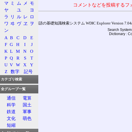
マ
ミ
ム
メ
モ
コメントなどを投稿するフ
ヤ
ユ
ヨ
ラ
リ
ル
レ
ロ
ワ
ヰ
ヴ
ヱ
ヲ
通信用語の基礎知識検索システム WDIC Explorer Version 7.04a (
ン
Search System 
Dictionary : 
A
B
C
D
E
F
G
H
I
J
K
L
M
N
O
P
Q
R
S
T
U
V
W
X
Y
Z
数字
記号
カテゴリ検索
全グループ一覧
通信
電算
科学
国土
鉄道
軍事
文化
萌色
短縮