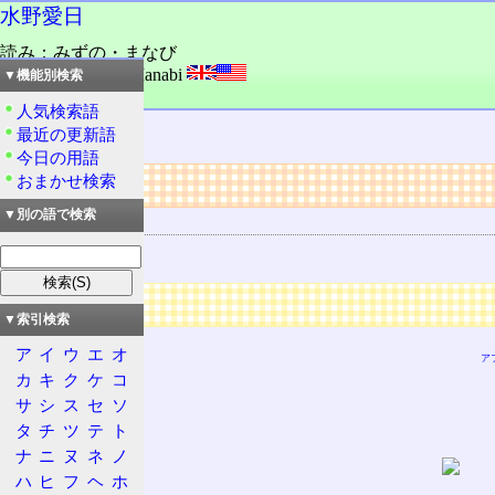
水野愛日
読み：みずの・まなび
外語：
MIZUNO Manabi
▼機能別検索
品詞：人名
人気検索語
日本の女性
声優
。
最近の更新語
今日の用語
リンク
おまかせ検索
▼別の語で検索
用語の所属
声優
広告
▼索引検索
ア
イ
ウ
エ
オ
ア
カ
キ
ク
ケ
コ
サ
シ
ス
セ
ソ
タ
チ
ツ
テ
ト
ナ
ニ
ヌ
ネ
ノ
ハ
ヒ
フ
ヘ
ホ