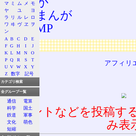
まんが
マ
ミ
ム
メ
モ
ヤ
ユ
ヨ
少女まんが
ラ
リ
ル
レ
ロ
ワ
ヰ
ヴ
ヱ
ヲ
CLAMP
ン
A
B
C
D
E
広告
F
G
H
I
J
K
L
M
N
O
P
Q
R
S
T
アフィリ
U
V
W
X
Y
Z
数字
記号
カテゴリ検索
全グループ一覧
通信
電算
コメントなどを投稿す
科学
国土
鉄道
軍事
み表
文化
萌色
短縮