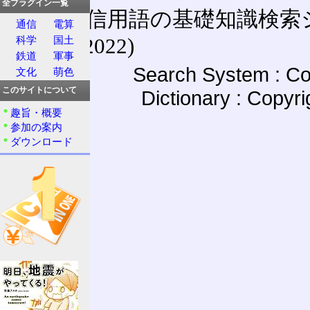
全プラグイン一覧
通信用語の基礎知識検索システム W
通信
電算
(27-May-2022)
科学
国土
鉄道
軍事
Search System : Co
文化
萌色
このサイトについて
Dictionary : Copyr
趣旨・概要
参加の案内
ダウンロード