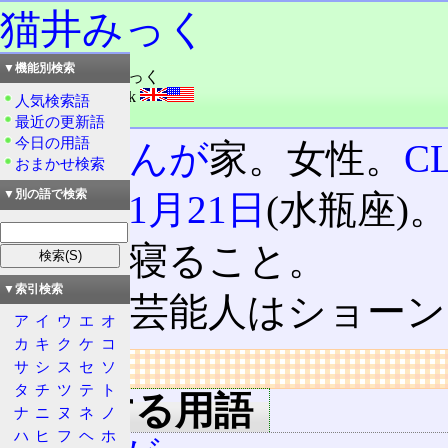
猫井みっく
▼機能別検索
読み：ねこい・みっく
外語：
NEKOI Mick
人気検索語
品詞：人名
最近の更新語
今日の用語
少女まんが
家。女性。
C
おまかせ検索
誕生日
1月21日
(水瓶座)
▼別の語で検索
趣味は寝ること。
▼索引検索
好きな芸能人はショーン
ア
イ
ウ
エ
オ
カ
キ
ク
ケ
コ
リンク
サ
シ
ス
セ
ソ
タ
チ
ツ
テ
ト
関連する用語
ナ
ニ
ヌ
ネ
ノ
ハ
ヒ
フ
ヘ
ホ