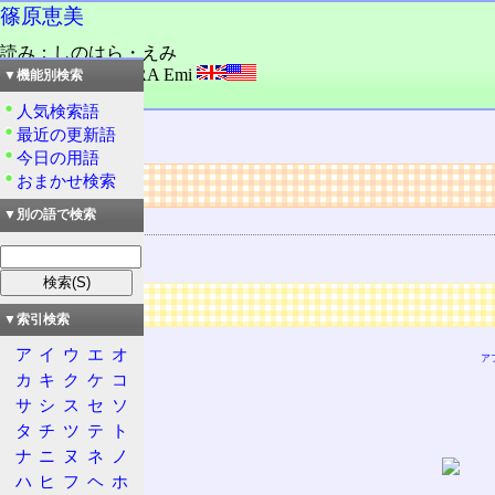
篠原恵美
読み：しのはら・えみ
外語：
SHINOHARA Emi
▼機能別検索
品詞：人名
人気検索語
日本の女性
声優
。
最近の更新語
今日の用語
リンク
おまかせ検索
▼別の語で検索
用語の所属
声優
広告
▼索引検索
ア
イ
ウ
エ
オ
ア
カ
キ
ク
ケ
コ
サ
シ
ス
セ
ソ
タ
チ
ツ
テ
ト
ナ
ニ
ヌ
ネ
ノ
ハ
ヒ
フ
ヘ
ホ