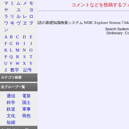
マ
ミ
ム
メ
モ
コメントなどを投稿するフ
ヤ
ユ
ヨ
ラ
リ
ル
レ
ロ
ワ
ヰ
ヴ
ヱ
ヲ
通信用語の基礎知識検索システム WDIC Explorer Version 7.04a (
ン
Search System 
Dictionary : 
A
B
C
D
E
F
G
H
I
J
K
L
M
N
O
P
Q
R
S
T
U
V
W
X
Y
Z
数字
記号
カテゴリ検索
全グループ一覧
通信
電算
科学
国土
鉄道
軍事
文化
萌色
短縮