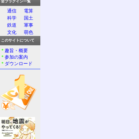
全プラグイン一覧
通信
電算
科学
国土
鉄道
軍事
文化
萌色
このサイトについて
趣旨・概要
参加の案内
ダウンロード