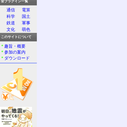
全プラグイン一覧
通信
電算
科学
国土
鉄道
軍事
文化
萌色
このサイトについて
趣旨・概要
参加の案内
ダウンロード