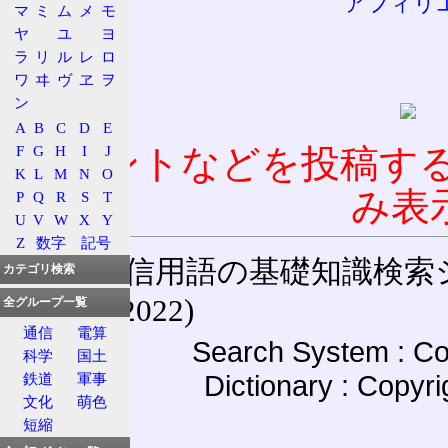
アフィリ
マ
ミ
ム
メ
モ
ヤ
ユ
ヨ
ラ
リ
ル
レ
ロ
ワ
ヰ
ヴ
ヱ
ヲ
ン
A
B
C
D
E
F
G
H
I
J
コメントなどを投稿す
K
L
M
N
O
み表
P
Q
R
S
T
U
V
W
X
Y
Z
数字
記号
通信用語の基礎知識検索システム W
カテゴリ検索
(27-May-2022)
全グループ一覧
通信
電算
Search System : Co
科学
国土
Dictionary : Copyr
鉄道
軍事
文化
萌色
短縮