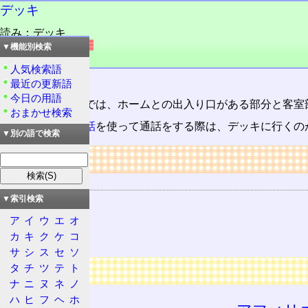
デッキ
読み：デッキ
外語：
deck
▼機能別検索
品詞：名詞
人気検索語
出入り台。
最近の更新語
今日の用語
特急
用車両などでは、ホームとの出入り口がある部分と客室
おまかせ検索
列車内で
携帯電話
を使って通話をする際は、デッキに行くの
▼別の語で検索
リンク
関連する用語
特急
▼索引検索
特急形
ア
イ
ウ
エ
オ
カ
キ
ク
ケ
コ
携帯電話
サ
シ
ス
セ
ソ
広告
タ
チ
ツ
テ
ト
ナ
ニ
ヌ
ネ
ノ
ハ
ヒ
フ
ヘ
ホ