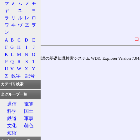
マ
ミ
ム
メ
モ
ヤ
ユ
ヨ
ラ
リ
ル
レ
ロ
ワ
ヰ
ヴ
ヱ
ヲ
ン
コ
A
B
C
D
E
F
G
H
I
J
K
L
M
N
O
通信用語の基礎知識検索システム WDIC Explorer Version 7.04a (
P
Q
R
S
T
U
V
W
X
Y
Z
数字
記号
カテゴリ検索
全グループ一覧
通信
電算
科学
国土
鉄道
軍事
文化
萌色
短縮