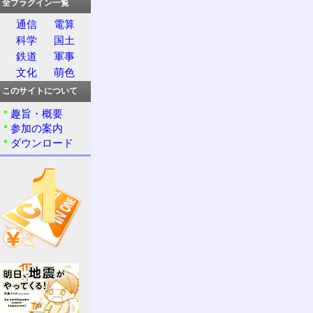
全プラグイン一覧
通信
電算
科学
国土
鉄道
軍事
文化
萌色
このサイトについて
趣旨・概要
参加の案内
ダウンロード