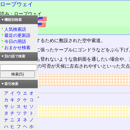
ロープウェイ
読み：ロープウェイ
外語：
ropeway
▼機能別検索
発音：róupwèi
人気検索語
品詞：名詞
最近の更新語
主に貨物を運搬するために敷設された空中索道。
今日の用語
おまかせ検索
日本では、空中に張ったケーブルにゴンドラなどをぶら下げ
▼別の語で検索
ケーブルカー
でも登れないような急斜面を通したい場合や、
は運べない、運転の可否が天候に左右されやすいといった欠点
リンク
▼索引検索
関連する用語
ア
イ
ウ
エ
オ
ケーブルカー
カ
キ
ク
ケ
コ
サ
シ
ス
セ
ソ
広告
タ
チ
ツ
テ
ト
ナ
ニ
ヌ
ネ
ノ
ハ
ヒ
フ
ヘ
ホ