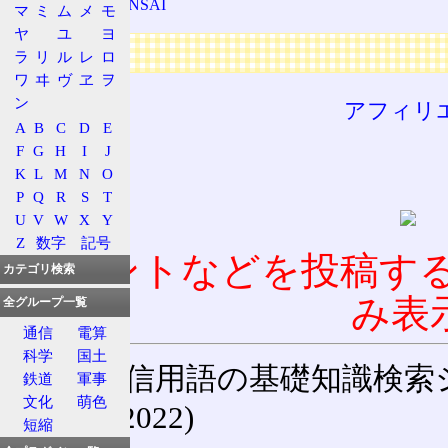
スルッとKANSAI
マ
ミ
ム
メ
モ
ヤ
ユ
ヨ
広告
ラ
リ
ル
レ
ロ
ワ
ヰ
ヴ
ヱ
ヲ
ン
アフィリ
A
B
C
D
E
F
G
H
I
J
K
L
M
N
O
P
Q
R
S
T
U
V
W
X
Y
Z
数字
記号
コメントなどを投稿す
カテゴリ検索
み表
全グループ一覧
通信
電算
科学
国土
通信用語の基礎知識検索システム W
鉄道
軍事
文化
萌色
(27-May-2022)
短縮