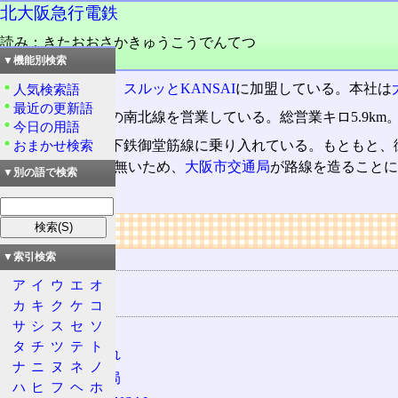
北大阪急行電鉄
読み：きたおおさかきゅうこうでんてつ
品詞：会社名
▼機能別検索
準大手私鉄
の一。
スルッとKANSAI
に加盟している。本社は
人気検索語
最近の更新語
江坂〜千里中央の南北線を営業している。総営業キロ5.9km
今日の用語
ほぼ全列車が地下鉄御堂筋線に乗り入れている。もともと、
おまかせ検索
中央は
大阪市
では無いため、
大阪市交通局
が路線を造ることに
▼別の語で検索
会社である。
リンク
用語の所属
▼索引検索
KE
ア
イ
ウ
エ
オ
カ
キ
ク
ケ
コ
関連する用語
サ
シ
ス
セ
ソ
準大手私鉄
タ
チ
ツ
テ
ト
相互乗り入れ
ナ
ニ
ヌ
ネ
ノ
大阪市交通局
ハ
ヒ
フ
ヘ
ホ