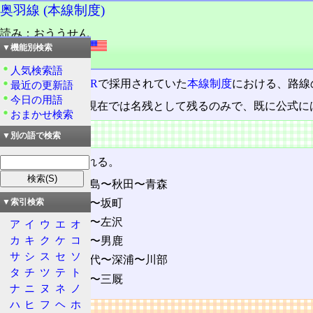
奥羽線 (本線制度)
読み：おううせん
外語：
Ōu line
▼機能別検索
品詞：固有名詞
人気検索語
かつての
国鉄
〜
JR
で採用されていた
本線制度
における、路線
最近の更新語
今日の用語
この呼び方は、現在では名残として残るのみで、既に公式に
おまかせ検索
該当路線
▼別の語で検索
次の路線が含まれる。
奥羽本線
: 福島〜秋田〜青森
米坂線
: 米沢〜坂町
▼索引検索
左沢線
: 山形〜左沢
ア
イ
ウ
エ
オ
カ
キ
ク
ケ
コ
男鹿線: 追分〜男鹿
サ
シ
ス
セ
ソ
五能線: 東能代〜深浦〜川部
タ
チ
ツ
テ
ト
津軽線: 青森〜三厩
ナ
ニ
ヌ
ネ
ノ
ハ
ヒ
フ
ヘ
ホ
リンク