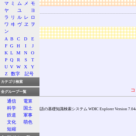
マ
ミ
ム
メ
モ
関連する用語
ヤ
ユ
ヨ
ラ
リ
ル
レ
ロ
東北線 (JR)
ワ
ヰ
ヴ
ヱ
ヲ
ン
広告
A
B
C
D
E
F
G
H
I
J
K
L
M
N
O
P
Q
R
S
T
U
V
W
X
Y
Z
数字
記号
カテゴリ検索
コ
全グループ一覧
通信
電算
科学
国土
通信用語の基礎知識検索システム WDIC Explorer Version 7.04a (
鉄道
軍事
文化
萌色
短縮