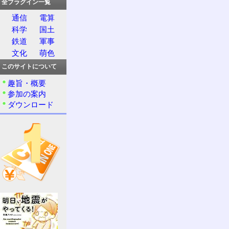
全プラグイン一覧
通信
電算
科学
国土
鉄道
軍事
文化
萌色
このサイトについて
趣旨・概要
参加の案内
ダウンロード