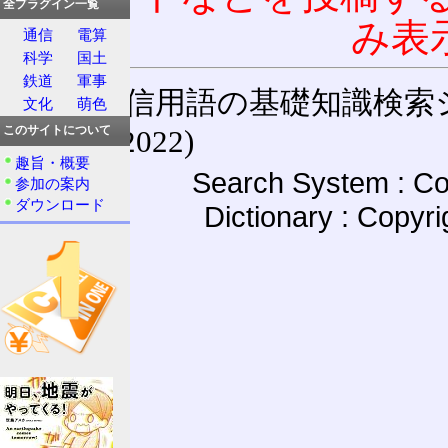
全プラグイン一覧
み表
通信
電算
科学
国土
鉄道
軍事
通信用語の基礎知識検索システム W
文化
萌色
(27-May-2022)
このサイトについて
趣旨・概要
Search System : Co
参加の案内
ダウンロード
Dictionary : Copyr