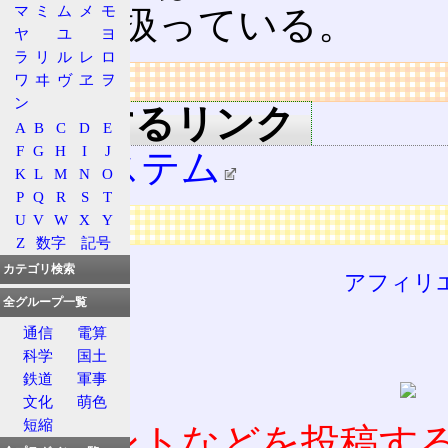
マ
ミ
ム
メ
モ
を取り扱っている。
ヤ
ユ
ヨ
ラ
リ
ル
レ
ロ
リンク
ワ
ヰ
ヴ
ヱ
ヲ
ン
関連するリンク
A
B
C
D
E
F
G
H
I
J
JRシステム
K
L
M
N
O
P
Q
R
S
T
U
V
W
X
Y
広告
Z
数字
記号
カテゴリ検索
アフィリ
全グループ一覧
通信
電算
科学
国土
鉄道
軍事
文化
萌色
短縮
コメントなどを投稿す