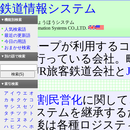
鉄道情報システム
▼機能別検索
読み：てつどうじょうほうシステム
外語：
Railway Infomation Systems CO.,LTD.
人気検索語
品詞：会社名
最近の更新語
今日の用語
JR
グループが利用する
おまかせ検索
運営を行っている会社。
▼別の語で検索
べてのJR旅客鉄道会社と
概要
▼索引検索
ア
イ
ウ
エ
オ
国鉄分割民営化
に関して
カ
キ
ク
ケ
コ
サ
シ
ス
セ
ソ
どのシステムを継承する
タ
チ
ツ
テ
ト
ナ
ニ
ヌ
ネ
ノ
民営化後は各種ロジステ
ハ
ヒ
フ
ヘ
ホ