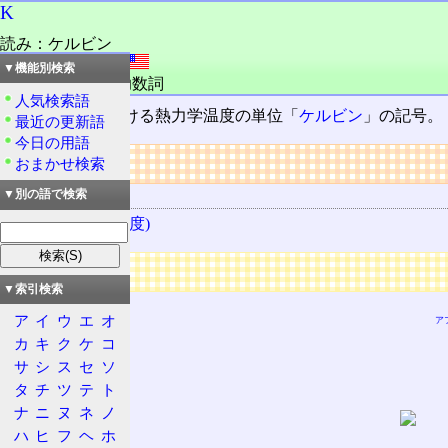
K
読み：ケルビン
外語：
Kelvin
▼機能別検索
品詞：名詞,単位助数詞
人気検索語
国際単位系
における熱力学温度の単位「
ケルビン
」の記号。
最近の更新語
今日の用語
リンク
おまかせ検索
関連する用語
▼別の語で検索
ケルビン (温度)
広告
▼索引検索
ア
イ
ウ
エ
オ
ア
カ
キ
ク
ケ
コ
サ
シ
ス
セ
ソ
タ
チ
ツ
テ
ト
ナ
ニ
ヌ
ネ
ノ
ハ
ヒ
フ
ヘ
ホ