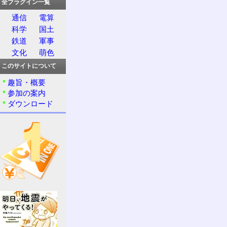
全プラグイン一覧
通信
電算
科学
国土
鉄道
軍事
文化
萌色
このサイトについて
趣旨・概要
参加の案内
ダウンロード