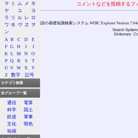
マ
ミ
ム
メ
モ
コメントなどを投稿するフ
ヤ
ユ
ヨ
ラ
リ
ル
レ
ロ
通信用語の基礎知識検索システム WDIC Explorer Version 7.04a (
ワ
ヰ
ヴ
ヱ
ヲ
Search System 
ン
Dictionary : 
A
B
C
D
E
F
G
H
I
J
K
L
M
N
O
P
Q
R
S
T
U
V
W
X
Y
Z
数字
記号
カテゴリ検索
全グループ一覧
通信
電算
科学
国土
鉄道
軍事
文化
萌色
短縮