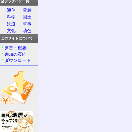
全プラグイン一覧
通信
電算
科学
国土
鉄道
軍事
文化
萌色
このサイトについて
趣旨・概要
参加の案内
ダウンロード