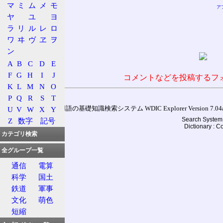
マ
ミ
ム
メ
モ
ア
ヤ
ユ
ヨ
ラ
リ
ル
レ
ロ
ワ
ヰ
ヴ
ヱ
ヲ
ン
A
B
C
D
E
F
G
H
I
J
コメントなどを投稿するフ
K
L
M
N
O
P
Q
R
S
T
U
V
W
X
Y
通信用語の基礎知識検索システム WDIC Explorer Version 7.04a (
Search System 
Z
数字
記号
Dictionary : 
カテゴリ検索
全グループ一覧
通信
電算
科学
国土
鉄道
軍事
文化
萌色
短縮