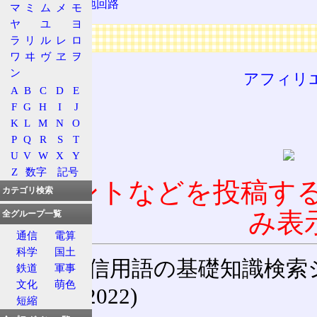
エミッタ接地回路
マ
ミ
ム
メ
モ
ヤ
ユ
ヨ
広告
ラ
リ
ル
レ
ロ
ワ
ヰ
ヴ
ヱ
ヲ
ン
アフィリ
A
B
C
D
E
F
G
H
I
J
K
L
M
N
O
P
Q
R
S
T
U
V
W
X
Y
Z
数字
記号
コメントなどを投稿す
カテゴリ検索
み表
全グループ一覧
通信
電算
科学
国土
通信用語の基礎知識検索システム W
鉄道
軍事
文化
萌色
(27-May-2022)
短縮