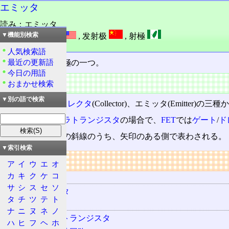
エミッタ
読み：エミッタ
外語：
emitter
,
发射极
,
射極
▼機能別検索
品詞：名詞
人気検索語
最近の更新語
トランジスタ
の極の一つ。
今日の用語
特徴
おまかせ検索
▼別の語で検索
ベース
(Base)、
コレクタ
(Collector)、エミッタ(Emitter
これは
バイポーラトランジスタ
の場合で、
FET
では
ゲート
/
ド
図記号では二本の斜線のうち、矢印のある側で表わされる。
▼索引検索
リンク
ア
イ
ウ
エ
オ
カ
キ
ク
ケ
コ
用語の所属
サ
シ
ス
セ
ソ
トランジスタ
タ
チ
ツ
テ
ト
関連する用語
ナ
ニ
ヌ
ネ
ノ
バイポーラトランジスタ
ハ
ヒ
フ
ヘ
ホ