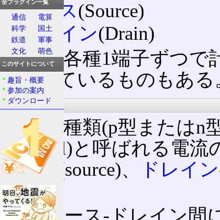
全プラグイン一覧
ソース
(Source)
通信
電算
ドレイン
(Drain)
科学
国土
鉄道
軍事
文化
萌色
通常は各種1端子ずつで計
このサイトについて
端子出ているものもある
趣旨・概要
参加の案内
ダウンロード
p型とn型
単一の種類(p型またはn
(channel)と呼ばれ
ソース
(source)、
ドレイン
る。
このソース‐ドレイン間