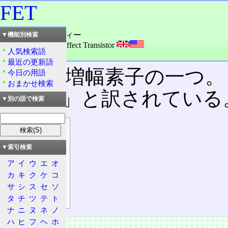
FET
読み：エフイーティー
▼機能別検索
外語：
FET: Field-Effect Transistor
人気検索語
品詞：名詞
最近の更新語
半導体増幅素子の一つ。
今日の用語
おまかせ検索
ジスタ」と訳されている
▼別の語で検索
目次
概要
▼索引検索
特徴
ア
イ
ウ
エ
オ
電極
カ
キ
ク
ケ
コ
p型とn型
サ
シ
ス
セ
ソ
EIAJ
タ
チ
ツ
テ
ト
ナ
ニ
ヌ
ネ
ノ
ハ
ヒ
フ
ヘ
ホ
概要