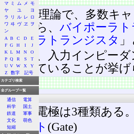
マ
ミ
ム
メ
モ
ヤ
ユ
ヨ
半導体理論で、多数キャ
ラ
リ
ル
レ
ロ
ことから、
バイポーラト
ワ
ヰ
ヴ
ヱ
ヲ
ン
ニポーラトランジスタ
」
A
B
C
D
E
F
G
H
I
J
FETは、入力インピー
K
L
M
N
O
P
Q
R
S
T
が優れていることが挙げ
U
V
W
X
Y
Z
数字
記号
カテゴリ検索
特徴
全グループ一覧
電極
通信
電算
科学
国土
FETの電極は3種類ある
鉄道
軍事
文化
萌色
ゲート
(Gate)
短縮