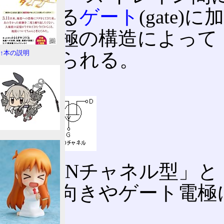
極である
ゲート
(gate
ート電極の構造によって
に分けられる。
↑本の説明
FET
なお「Nチャネル型」と
電流の向きやゲート電極
る。