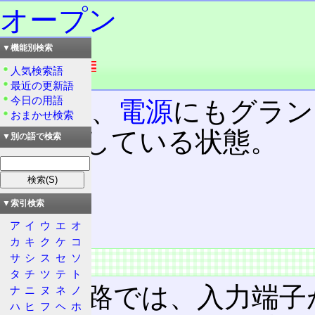
オープン
▼機能別検索
読み：オープン
外語：
open
人気検索語
品詞：さ変名詞
最近の更新語
今日の用語
回路
を、
電源
にもグラン
おまかせ検索
に放置している状態。
▼別の語で検索
目次
概要
▼索引検索
特徴
ア
イ
ウ
エ
オ
カ
キ
ク
ケ
コ
サ
シ
ス
セ
ソ
概要
タ
チ
ツ
テ
ト
TTL
回路では、入力端子
ナ
ニ
ヌ
ネ
ノ
ハ
ヒ
フ
ヘ
ホ