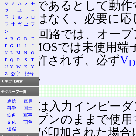
ル状態であるとして動作
マ
ミ
ム
メ
モ
ヤ
ユ
ヨ
る必要はなく、必要に応
ラ
リ
ル
レ
ロ
ワ
ヰ
ヴ
ヱ
ヲ
CMOS回路では、オー
ン
A
B
C
D
E
る。CMOSでは未使用
F
G
H
I
J
K
L
M
N
O
絶対に許されず、必ず
V
P
Q
R
S
T
D
U
V
W
X
Y
がある。
Z
数字
記号
カテゴリ検索
特徴
全グループ一覧
通信
電算
CMOSは入力インピー
科学
国土
鉄道
軍事
がオープンのままで使用
文化
萌色
過電圧が印加された場合
短縮