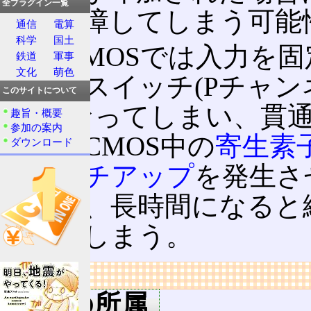
全プラグイン一覧
し、故障してしまう可能
通信
電算
科学
国土
またCMOSでは入力を
鉄道
軍事
文化
萌色
ジスタスイッチ(Pチャン
このサイトについて
ONになってしまい、貫
趣旨・概要
参加の案内
よってCMOS中の
寄生素
ダウンロード
が
ラッチアップ
を発生さ
ないが、長時間になると
障してしまう。
リンク
用語の所属