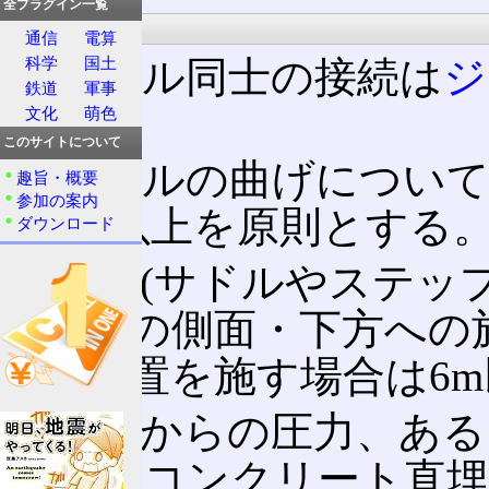
全プラグイン一覧
基本事項
通信
電算
ケーブル同士の接続は
ジ
科学
国土
鉄道
軍事
う。
文化
萌色
このサイトについて
ケーブルの曲げについて
趣旨・概要
参加の案内
の6倍以上を原則とする
ダウンロード
支持点(サドルやステッ
造営材の側面・下方への
防護措置を施す場合は6
重量物からの圧力、ある
る場合(コンクリート直