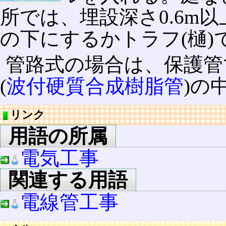
所では、埋設深さ0.6m
の下にするかトラフ(樋)
管路式の場合は、保護管
(
波付硬質合成樹脂管
)の
リンク
用語の所属
電気工事
関連する用語
電線管工事