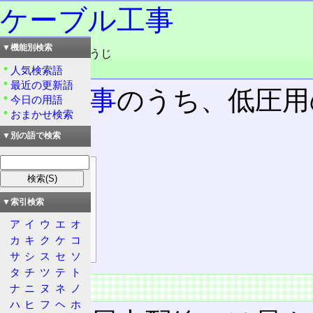
ケーブル工事
▼機能別検索
読み：けーぶるこうじ
品詞：名詞
人気検索語
最近の更新語
電気工事
のうち、低圧用
今日の用語
おまかせ検索
法。
▼別の語で検索
目次
概要
▼索引検索
特徴
ア
イ
ウ
エ
オ
基本事項
カ
キ
ク
ケ
コ
地中配線
サ
シ
ス
セ
ソ
タ
チ
ツ
テ
ト
概要
ナ
ニ
ヌ
ネ
ノ
ハ
ヒ
フ
ヘ
ホ