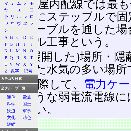
住宅の屋内配線では最も
マ
ミ
ム
メ
モ
ヤ
ユ
ヨ
壁などにステップルで固
ラ
リ
ル
レ
ロ
ワ
ヰ
ヴ
ヱ
ヲ
管にケーブルを通した場
ン
A
B
C
D
E
ケーブル工事という。
F
G
H
I
J
K
L
M
N
O
露出(展開した)場所・
P
Q
R
S
T
U
V
W
X
Y
で、また水気の多い場所
Z
数字
記号
カテゴリ検索
工事に際して、
電力ケー
全グループ一覧
線のような弱電流電線に
通信
電算
科学
国土
ならない。
鉄道
軍事
文化
萌色
特徴
短縮