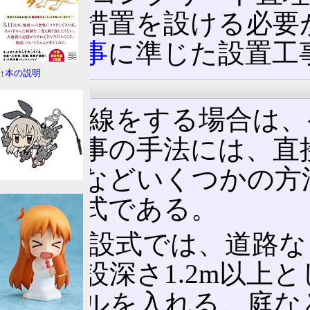
の防護措置を設ける必要
属管工事
に準じた設置工
↑本の説明
地中配線
地中配線をする場合は、
い。工事の手法には、直接
管路式などいくつかの方
接埋設式である。
直接埋設式では、道路な
では埋設深さ1.2m以上
ケーブルを入れる。庭な