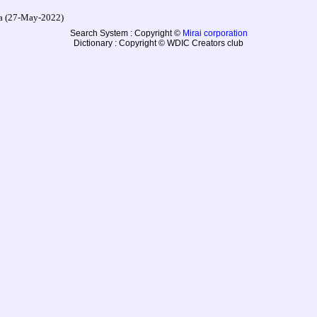
27-May-2022)
Search System : Copyright ©
Mirai corporation
Dictionary : Copyright © WDIC Creators club