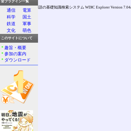
全プラグイン一覧
通信用語の基礎知識検索システム WDIC Explorer Version 7.04a (
通信
電算
科学
国土
鉄道
軍事
文化
萌色
このサイトについて
趣旨・概要
参加の案内
ダウンロード