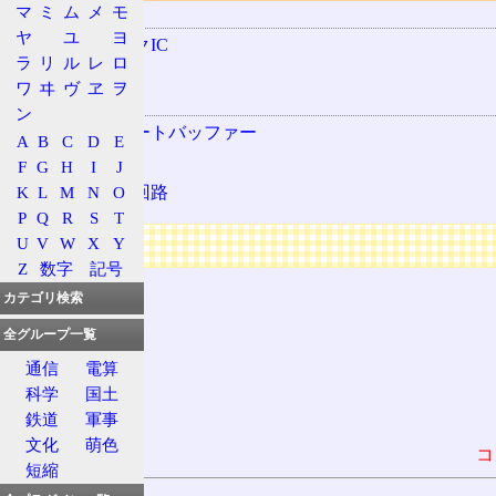
マ
ミ
ム
メ
モ
用語の所属
ヤ
ユ
ヨ
標準ロジックIC
ラ
リ
ル
レ
ロ
74シリーズ
ワ
ヰ
ヴ
ヱ
ヲ
関連する用語
ン
スリーステートバッファー
A
B
C
D
E
論理素子
F
G
H
I
J
K
L
M
N
O
ディジタル回路
P
Q
R
S
T
広告
U
V
W
X
Y
Z
数字
記号
カテゴリ検索
全グループ一覧
通信
電算
科学
国土
鉄道
軍事
文化
萌色
コ
短縮