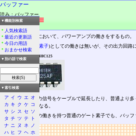
バッファー
読み：バッファー
外語：
buffer
▼機能別検索
品詞：名詞
人気検索語
ディジタル回路
において、パワーアンプの働きをするもの。
最近の更新語
今日の用語
ゲート素子(
論理素子
)としての働きは無いが、その出力回路
おまかせ検索
バッファーICの例 74HC125
▼別の語で検索
▼索引検索
ア
イ
ウ
エ
オ
これにより、出力信号をケーブルで延長したり、普通より多
カ
キ
ク
ケ
コ
には絶対に必要となる。
サ
シ
ス
セ
ソ
論理素子としての働きを持つ普通のゲート素子でも、バッフ
タ
チ
ツ
テ
ト
ナ
ニ
ヌ
ネ
ノ
リンク
ハ
ヒ
フ
ヘ
ホ