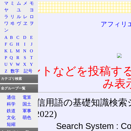
マ
ミ
ム
メ
モ
広告
ヤ
ユ
ヨ
ラ
リ
ル
レ
ロ
アフィリ
ワ
ヰ
ヴ
ヱ
ヲ
ン
A
B
C
D
E
F
G
H
I
J
K
L
M
N
O
P
Q
R
S
T
U
V
W
X
Y
コメントなどを投稿す
Z
数字
記号
カテゴリ検索
み表
全グループ一覧
通信
電算
通信用語の基礎知識検索システム W
科学
国土
鉄道
軍事
(27-May-2022)
文化
萌色
Search System : Co
短縮