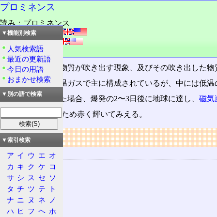
プロミネンス
読み：プロミネンス
外語：
prominence
▼機能別検索
発音：práminəns
人気検索語
品詞：名詞
最近の更新語
紅炎。
太陽
から物質が吹き出す現象、及びその吹き出した物
今日の用語
おまかせ検索
太陽コロナ
は高温ガスで主に構成されているが、中には低温
▼別の語で検索
地球に飛んできた場合、爆発の2〜3日後に地球に達し、
磁気
Hα線を放出するため赤く輝いてみえる。
リンク
▼索引検索
関連する用語
ア
イ
ウ
エ
オ
カ
キ
ク
ケ
コ
太陽
サ
シ
ス
セ
ソ
磁気嵐
タ
チ
ツ
テ
ト
オーロラ
ナ
ニ
ヌ
ネ
ノ
太陽コロナ
ハ
ヒ
フ
ヘ
ホ