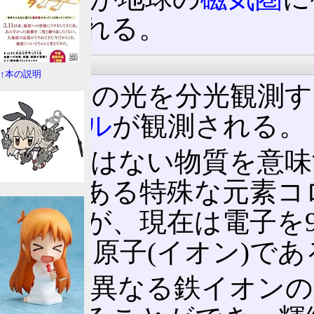
観測される。
分光観測
↑本の説明
コロナの光を分光観測す
ペクトル
が観測される。
地球にはない物質を意味
ナ中にある特殊な元素コ
られたが、現在は電子を9
した)
鉄
原子(イオン)で
価数の異なる鉄イオンの