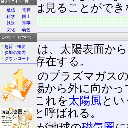
全プラグイン一覧
以外には見ることができ
通信
電算
科学
国土
特徴
鉄道
軍事
文化
萌色
太陽風
このサイトについて
コロナは、太陽表面から
趣旨・概要
参加の案内
にまで存在する。
ダウンロード
コロナのプラズマガスの
と、太陽から外に向かっ
なる。これを
太陽風
とい
臨界面
と呼ばれる。
太陽風が地球の
磁気圏
に