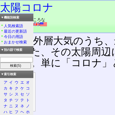
太陽コロナ
▼機能別検索
読み：たいよう・ころな
外語：
solar corona
人気検索語
品詞：名詞
最近の更新語
今日の用語
太陽
の外層大気のうち、
おまかせ検索
層。また、その太陽周辺
▼別の語で検索
もいう。単に「コロナ」
▼索引検索
目次
ア
イ
ウ
エ
オ
概要
カ
キ
ク
ケ
コ
特徴
サ
シ
ス
セ
ソ
太陽風
タ
チ
ツ
テ
ト
分光観測
ナ
ニ
ヌ
ネ
ノ
ハ
ヒ
フ
ヘ
ホ