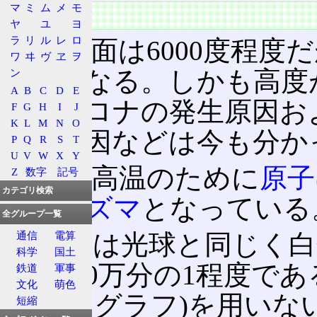
マ
ミ
ム
メ
モ
概要
ヤ
ユ
ヨ
ラ
リ
ル
レ
ロ
太陽表面は6000度程度
ワ
ヰ
ヴ
ヱ
ヲ
上にもなる。しかも高度
ン
A
B
C
D
E
る。コロナの発生原因お
F
G
H
I
J
K
L
M
N
O
する原因などは今も分か
P
Q
R
S
T
U
V
W
X
Y
非常に高温のために
原子
Z
数字
記号
カテゴリ検索
た
プラズマ
となっている
全グループ一覧
コロナは光球と同じく白
通信
電算
科学
国土
球の100万分の1程度で
鉄道
軍事
文化
萌色
(コロナグラフ)を用いな
短縮