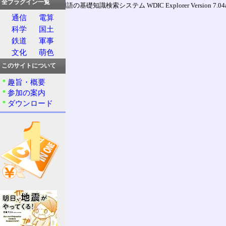
全プラグイン一覧
通信用語の基礎知識検索システム WDIC Explorer Version 7.04a (
通信
電算
科学
国土
鉄道
軍事
文化
萌色
このサイトについて
趣旨・概要
参加の案内
ダウンロード