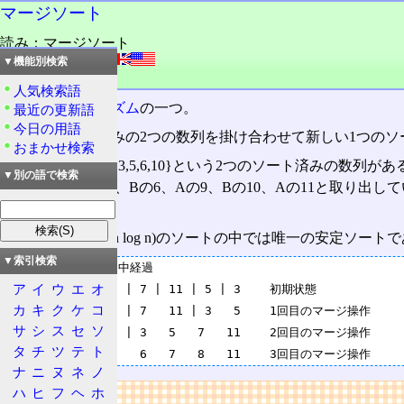
マージソート
読み：マージソート
外語：
merge sort
▼機能別検索
品詞：名詞
人気検索語
ソート
アルゴリズム
の一つ。
最近の更新語
今日の用語
すでにソート済みの2つの数列を掛け合わせて新しい1つの
おまかせ検索
A={2,5,9,11} B={3,5,6,10}という2つのソー
▼別の語で検索
の3、Aの5、Bの5、Bの6、Aの9、Bの10、Aの11と取り出していき、
ある。
最悪計算量がO(n log n)のソートの中では唯一の安定
▼索引検索
マージソートの途中経過

ア
イ
ウ
エ
オ
5 | 8 | 6 | 1 | 7 | 11 | 5 | 3    初期状態

カ
キ
ク
ケ
コ
5   8 | 1   6 | 7   11 | 3   5    1回目のマージ操作

サ
シ
ス
セ
ソ
1   5   6   8 | 3   5   7   11    2回目のマージ操作

タ
チ
ツ
テ
ト
ナ
ニ
ヌ
ネ
ノ
ハ
ヒ
フ
ヘ
ホ
リンク