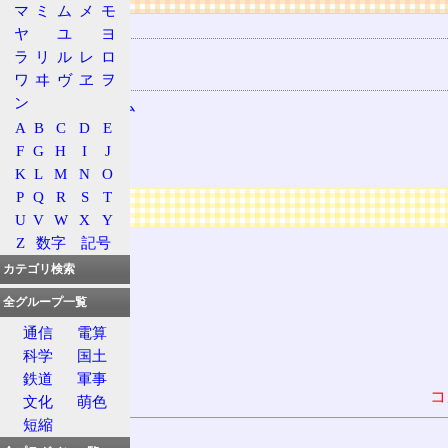
マ
ミ
ム
メ
モ
用語の所属
ヤ
ユ
ヨ
ソート
ラ
リ
ル
レ
ロ
関連する用語
ワ
ヰ
ヴ
ヱ
ヲ
ン
アルゴリズム
A
B
C
D
E
外部ソート
F
G
H
I
J
マージ
K
L
M
N
O
P
Q
R
S
T
広告
U
V
W
X
Y
Z
数字
記号
カテゴリ検索
全グループ一覧
通信
電算
科学
国土
鉄道
軍事
コ
文化
萌色
短縮