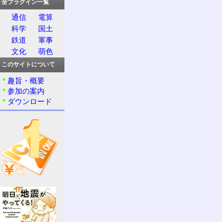
全プラグイン一覧
通信
電算
科学
国土
鉄道
軍事
文化
萌色
このサイトについて
趣旨・概要
参加の案内
ダウンロード