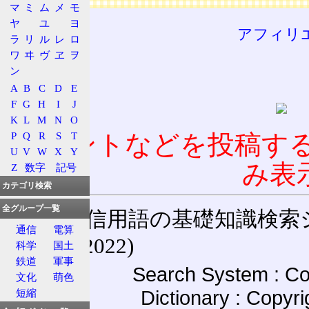
マ
ミ
ム
メ
モ
ヤ
ユ
ヨ
アフィリ
ラ
リ
ル
レ
ロ
ワ
ヰ
ヴ
ヱ
ヲ
ン
A
B
C
D
E
F
G
H
I
J
K
L
M
N
O
P
Q
R
S
T
コメントなどを投稿す
U
V
W
X
Y
み表
Z
数字
記号
カテゴリ検索
全グループ一覧
通信用語の基礎知識検索システム W
通信
電算
(27-May-2022)
科学
国土
鉄道
軍事
Search System : Co
文化
萌色
Dictionary : Copyr
短縮