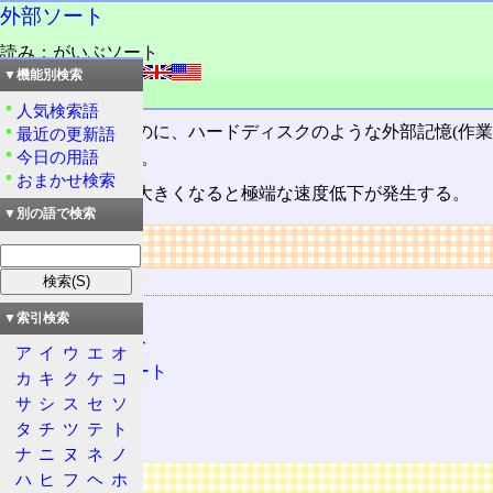
外部ソート
読み：がいぶソート
外語：
external sort
▼機能別検索
品詞：名詞
人気検索語
ソート
を行なうのに、ハードディスクのような外部記憶(作業
最近の更新語
今日の用語
どがこれにあたる。
おまかせ検索
扱うデータ量が大きくなると極端な速度低下が発生する。
▼別の語で検索
リンク
関連する用語
ソート
▼索引検索
マージソート
ア
イ
ウ
エ
オ
バケットソート
カ
キ
ク
ケ
コ
基数ソート
サ
シ
ス
セ
ソ
タ
チ
ツ
テ
ト
内部ソート
ナ
ニ
ヌ
ネ
ノ
広告
ハ
ヒ
フ
ヘ
ホ