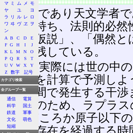
マ
ミ
ム
メ
モ
数学者であり天文学者で
ヤ
ユ
ヨ
ラ
リ
ル
レ
ロ
然観を持ち、法則的必然
ワ
ヰ
ヴ
ヱ
ヲ
ン
無用の仮説」、「偶然と
A
B
C
D
E
F
G
H
I
J
言葉を残している。
K
L
M
N
O
P
Q
R
S
T
しかし実際には世の中の
U
V
W
X
Y
Z
数字
記号
の運動を計算で予測しよ
カテゴリ検索
現象の間で発生する干渉
全グループ一覧
通信
電算
い。このため、ラプラス
科学
国土
鉄道
軍事
の塵(どころか原子以下
文化
萌色
短縮
全ての存在を経過する時間