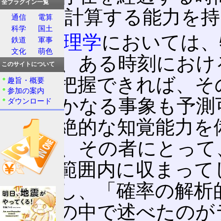
全プラグイン一覧
以内に)計算する能力を
通信
電算
科学
国土
古典物理学
においては、
鉄道
軍事
文化
萌色
であり、ある時刻におけ
このサイトについて
状態を把握できれば、そ
趣旨・概要
参加の案内
するいかなる事象も予測
ダウンロード
うに超絶的な知覚能力を
ならば、その者にとって
予想の範囲内に収まって
を想像し、「確率の解析的理論
う書物の中で述べたのが