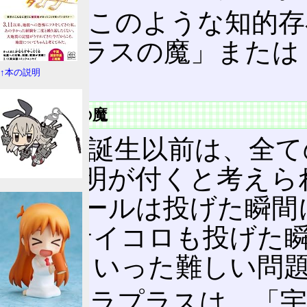
以後、このような知的存
「ラプラスの魔」または
いる。
↑本の説明
ラプラスの魔
量子論
誕生以前は、全て
学で説明が付くと考えら
と、ボールは投げた瞬間
か?、サイコロも投げた
か?、といった難しい問
そしてラプラスは、「宇