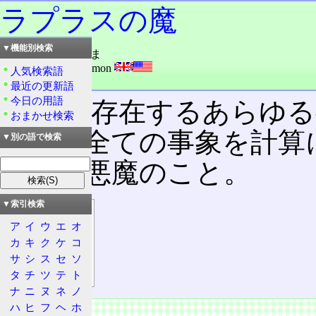
ラプラスの魔
▼機能別検索
読み：ラプラスのま
外語：
Laplace's Demon
人気検索語
品詞：名詞
最近の更新語
今日の用語
宇宙
に存在するあらゆる
おまかせ検索
知り、全ての事象を計算
▼別の語で検索
持った悪魔のこと。
▼索引検索
目次
ア
イ
ウ
エ
オ
起源
カ
キ
ク
ケ
コ
ラプラスの魔
サ
シ
ス
セ
ソ
現状
タ
チ
ツ
テ
ト
ナ
ニ
ヌ
ネ
ノ
ハ
ヒ
フ
ヘ
ホ
起源